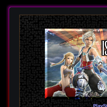
PlayS