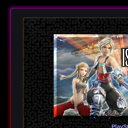
PlayS