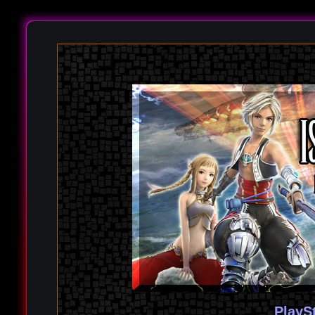
PlayS