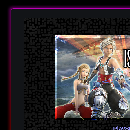
PlayS