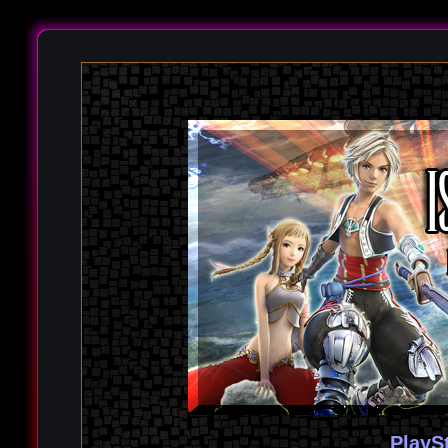
PlayS