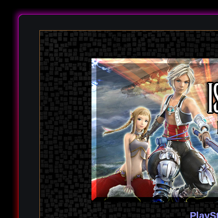
PlayS