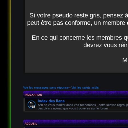
Si votre pseudo reste gris, pensez à a
peut être pas conforme, un membre d
En ce qui concerne les membres qui
devrez vous réin
Me
Voir les messages sans réponse
•
Voir les sujets actifs
INDEXATION
Index des liens
Afin de vous faciliter dans vos recherches , cette section regroup
des divers upload que vous trouverez sur le forum .
ACCUEIL