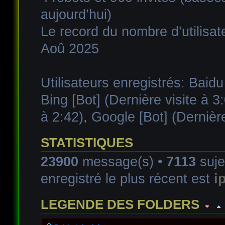
aujourd’hui)
Le record du nombre d’utilisat
Aoû 2025
Utilisateurs enregistrés:
Baidu
Bing [Bot]
(Dernière visite à 3
à 2:42),
Google [Bot]
(Dernière
STATISTIQUES
23900
message(s) •
7113
suje
enregistré le plus récent est
i
LEGENDE DES FOLDERS
Forum lu
Forum fermé, lu
Forum avec sous-for