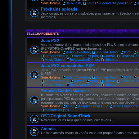
Sous-forums:
Jeux PSX
,
Jeux PSX convertis pour PSP
,
A
Prochains uploads
Jeux ou autres qui seront uploadés prochainement . (Section ré
membres) .
TÉLÉCHARGEMENTS
Jeux PSX
Vous trouverez dans cette section des jeux PlayStation premièr
(PS/PSX/PS-One/PS1) en téléchargement .
Sous-forums:
Action/Aventure
,
Survival Horror
,
RPG
,
Tir/Shoot'em up
,
Baston
,
Sport
,
Course
,
Gestion/Réfl
Music/Dance
,
Inclassable/Démos
,
Utilitaires
Jeux PSX compatibles PSP
Jeux PSX convertis en format EBOOT.PBP compatibles avec l'é
la PSP .
Sous-forums:
Action/Aventure
,
Survival Horror
,
RPG
,
Tir/Shoot'em up
,
Baston
,
Sport
,
Course
,
Gestion/Réfl
Music/Dance
,
Inclassable/Démos
,
Utilitaires
Soluces/Guides/Manuels
Ici, vous trouverez les trucs , astuces , soluces et codes de vos 
principalement PSX mais également pour d'autres supports . Vou
également des manuels de jeux dans une sous-section dédiée .
Sous-forums:
PSX
,
Adaptées pour PSP
,
Autres supports
,
Manuels de jeux
OST/Original SoundTrack
Retrouvez ici les musiques de vos jeux favoris .
Animés
Un lot d'animés divers et variés vous est proposé dans cette sect