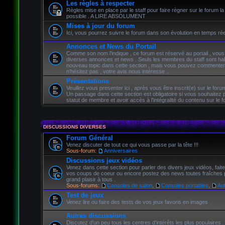
Les règles à respecter
Règles mise en place par le staff pour faire règner sur le forum la
possible . A LIRE ABSOLUMENT
Mises à jour du forum
Ici, vous pourrez suivre le forum dans son évolution en temps rée
Annonces et News du Portail
Comme son nom l'indique , ce forum est réservé au portail , vous
diverses annonces et news . Seuls les membres du staff sont habi
nouveau topic dans cette section , mais vous pouvez commenter 
n'hésitez pas , votre avis nous intéresse ...
Présentations
Veuillez vous presenter ici , après vous être inscrit(e) sur le forum
Un passage dans cette section est obligatoire si vous souhaitez 
statut de membre et avoir accès à l'intégralité du contenu sur le f
DISCUSSIONS DIVERSES
Forum Général
Venez discuter de tout ce qui vous passe par la tête !!!
Sous-forum:
Anniversaires
Discussions jeux vidéos
Venez dans cette section pour parler des divers jeux vidéos, fait
vos coups de coeur ou encore postez des news toutes fraîches p
grand plaisir à tous .
Sous-forums:
Consoles de salon
,
Consoles portables
,
Au
Test de jeux
Venez lire ou faire des tests de vos jeux favoris en images .
Autres discussions
Discutez d'un peu tous les centres d'intérêts les plus populaires .