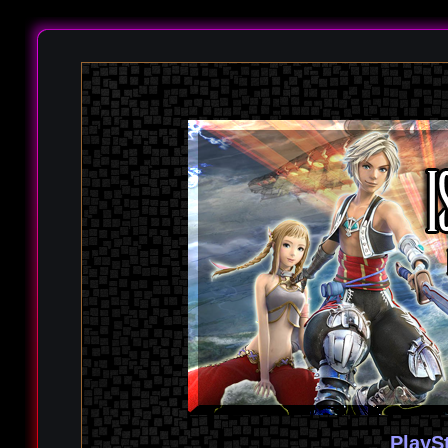
PlayS