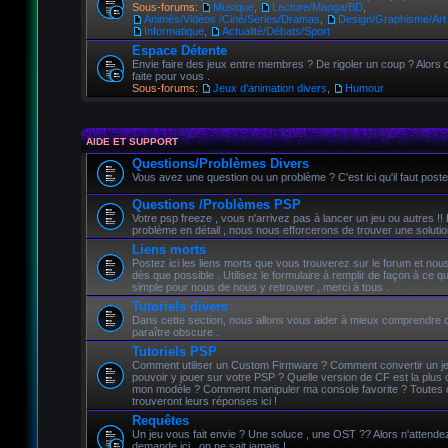
Sous-forums:
Musique
,
Lecture/Manga/BD
,
Animés/Vidéos /Ciné/Series/Dramas
,
Design/Graphisme/Art 
Informatique
,
Actualité/Débats/Sport
Espace Détente
Envie faire des jeux entre membres ? De rigoler un coup ? Alors c
faite pour vous .
Sous-forums:
Jeux d'animation divers
,
Humour
AIDE ET SUPPORT
Questions/Problèmes Divers
Vous avez une question ou un problème ? C'est ici qu'il faut poste
Questions /Problèmes PSP
Votre psp freeze , vous n'arrivez pas à lancer un jeu ou autres !!
problème en détail , nous nous efforcerons de trouver une solutio
Liens morts
Postez ici les liens morts que vous trouverez sur le forum et nou
dès que possible . Utilisez le formulaire à remplir de façon à ce qu
simple pour nous de nous y retrouver , merci à tous .
Tutoriels divers
Dans cette section, nous allons vous aider à mieux comprendre 
paraître obscure .
Tutoriels PSP
Comment utiliser un Custom Firmware ? Comment convertir un j
pouvoir y jouer sur votre PSP ? Quelle version de CF est la plus 
mon modèle ? Comment manipuler ma console favorite ? Toutes 
trouveront leurs réponses ici !
Requêtes
Un jeu vous fait envie ? Une soluce , une OST ?? Alors n'attendez 
demande ici , on ne sait jamais !