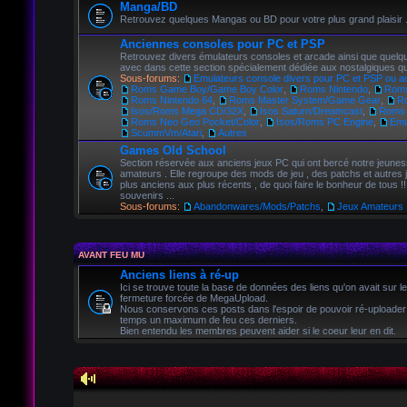
Manga/BD
Retrouvez quelques Mangas ou BD pour votre plus grand plaisir 
Anciennes consoles pour PC et PSP
Retrouvez divers émulateurs consoles et arcade ainsi que quelqu
avec dans cette section spécialement dédiée aux nostalgiques 
Sous-forums:
Emulateurs console divers pour PC et PSP ou a
Roms Game Boy/Game Boy Color
,
Roms Nintendo
,
Roms
Roms Nintendo 64
,
Roms Master System/Game Gear
,
R
Isos/Roms Mega CD/32X
,
Isos Saturn/Dreamcast
,
Roms
Roms Neo Geo Pocket/Color
,
Isos/Roms PC Engine
,
Emu
ScummVm/Atari
,
Autres
Games Old School
Section réservée aux anciens jeux PC qui ont bercé notre jeunes
amateurs . Elle regroupe des mods de jeu , des patchs et autres 
plus anciens aux plus récents , de quoi faire le bonheur de tous !!
souvenirs ...
Sous-forums:
Abandonwares/Mods/Patchs
,
Jeux Amateurs
AVANT FEU MU
Anciens liens à ré-up
Ici se trouve toute la base de données des liens qu'on avait sur l
fermeture forcée de MegaUpload.
Nous conservons ces posts dans l'espoir de pouvoir ré-uploader
temps un maximum de feu ces derniers.
Bien entendu les membres peuvent aider si le coeur leur en dit.