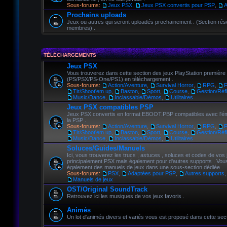
Sous-forums:
Jeux PSX
,
Jeux PSX convertis pour PSP
,
A
Prochains uploads
Jeux ou autres qui seront uploadés prochainement . (Section ré
membres) .
TÉLÉCHARGEMENTS
Jeux PSX
Vous trouverez dans cette section des jeux PlayStation premièr
(PS/PSX/PS-One/PS1) en téléchargement .
Sous-forums:
Action/Aventure
,
Survival Horror
,
RPG
,
Tir/Shoot'em up
,
Baston
,
Sport
,
Course
,
Gestion/Réfl
Music/Dance
,
Inclassable/Démos
,
Utilitaires
Jeux PSX compatibles PSP
Jeux PSX convertis en format EBOOT.PBP compatibles avec l'é
la PSP .
Sous-forums:
Action/Aventure
,
Survival Horror
,
RPG
,
Tir/Shoot'em up
,
Baston
,
Sport
,
Course
,
Gestion/Réfl
Music/Dance
,
Inclassable/Démos
,
Utilitaires
Soluces/Guides/Manuels
Ici, vous trouverez les trucs , astuces , soluces et codes de vos 
principalement PSX mais également pour d'autres supports . Vou
également des manuels de jeux dans une sous-section dédiée .
Sous-forums:
PSX
,
Adaptées pour PSP
,
Autres supports
,
Manuels de jeux
OST/Original SoundTrack
Retrouvez ici les musiques de vos jeux favoris .
Animés
Un lot d'animés divers et variés vous est proposé dans cette sect