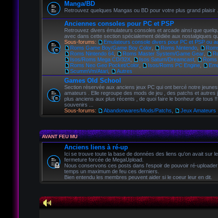
Manga/BD
Retrouvez quelques Mangas ou BD pour votre plus grand plaisir 
Anciennes consoles pour PC et PSP
Retrouvez divers émulateurs consoles et arcade ainsi que quelqu
avec dans cette section spécialement dédiée aux nostalgiques 
Sous-forums:
Emulateurs console divers pour PC et PSP ou a
Roms Game Boy/Game Boy Color
,
Roms Nintendo
,
Roms
Roms Nintendo 64
,
Roms Master System/Game Gear
,
R
Isos/Roms Mega CD/32X
,
Isos Saturn/Dreamcast
,
Roms
Roms Neo Geo Pocket/Color
,
Isos/Roms PC Engine
,
Emu
ScummVm/Atari
,
Autres
Games Old School
Section réservée aux anciens jeux PC qui ont bercé notre jeunes
amateurs . Elle regroupe des mods de jeu , des patchs et autres 
plus anciens aux plus récents , de quoi faire le bonheur de tous !!
souvenirs ...
Sous-forums:
Abandonwares/Mods/Patchs
,
Jeux Amateurs
AVANT FEU MU
Anciens liens à ré-up
Ici se trouve toute la base de données des liens qu'on avait sur l
fermeture forcée de MegaUpload.
Nous conservons ces posts dans l'espoir de pouvoir ré-uploader
temps un maximum de feu ces derniers.
Bien entendu les membres peuvent aider si le coeur leur en dit.