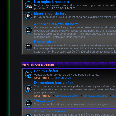
Les règles à respecter
Règles mise en place par le staff pour faire règner sur le forum la
possible . A LIRE ABSOLUMENT
Mises à jour du forum
Ici, vous pourrez suivre le forum dans son évolution en temps rée
Annonces et News du Portail
Comme son nom l'indique , ce forum est réservé au portail , vous
diverses annonces et news . Seuls les membres du staff sont habi
nouveau topic dans cette section , mais vous pouvez commenter 
n'hésitez pas , votre avis nous intéresse ...
Présentations
Veuillez vous presenter ici , après vous être inscrit(e) sur le forum
Un passage dans cette section est obligatoire si vous souhaitez 
statut de membre et avoir accès à l'intégralité du contenu sur le f
DISCUSSIONS DIVERSES
Forum Général
Venez discuter de tout ce qui vous passe par la tête !!!
Sous-forum:
Anniversaires
Discussions jeux vidéos
Venez dans cette section pour parler des divers jeux vidéos, fait
vos coups de coeur ou encore postez des news toutes fraîches p
grand plaisir à tous .
Sous-forums:
Consoles de salon
,
Consoles portables
,
Au
Test de jeux
Venez lire ou faire des tests de vos jeux favoris en images .
Autres discussions
Discutez d'un peu tous les centres d'intérêts les plus populaires .