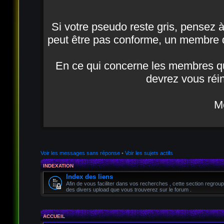
Si votre pseudo reste gris, pensez à a
peut être pas conforme, un membre d
En ce qui concerne les membres qui
devrez vous réin
Me
Voir les messages sans réponse
•
Voir les sujets actifs
INDEXATION
Index des liens
Afin de vous faciliter dans vos recherches , cette section regroup
des divers upload que vous trouverez sur le forum .
ACCUEIL