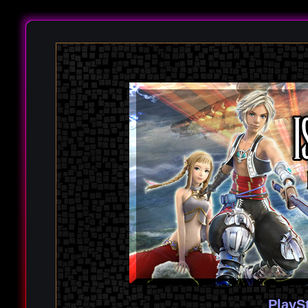
PlayS