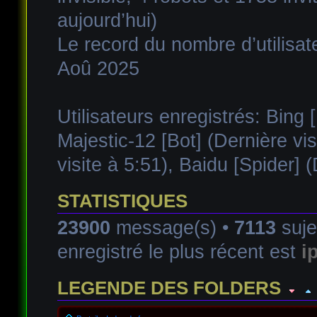
aujourd’hui)
Le record du nombre d’utilisat
Aoû 2025
Utilisateurs enregistrés:
Bing [
Majestic-12 [Bot]
(Dernière vis
visite à 5:51),
Baidu [Spider]
(D
STATISTIQUES
23900
message(s) •
7113
suje
enregistré le plus récent est
i
LEGENDE DES FOLDERS
Forum lu
Forum fermé, lu
Forum avec sous-for