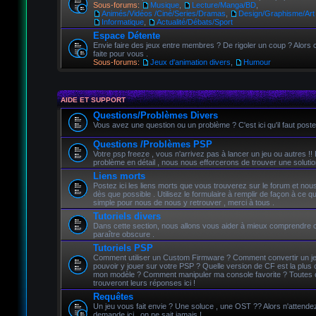
Sous-forums:
Musique
,
Lecture/Manga/BD
,
Animés/Vidéos /Ciné/Series/Dramas
,
Design/Graphisme/Art 
Informatique
,
Actualité/Débats/Sport
Espace Détente
Envie faire des jeux entre membres ? De rigoler un coup ? Alors c
faite pour vous .
Sous-forums:
Jeux d'animation divers
,
Humour
AIDE ET SUPPORT
Questions/Problèmes Divers
Vous avez une question ou un problème ? C'est ici qu'il faut poste
Questions /Problèmes PSP
Votre psp freeze , vous n'arrivez pas à lancer un jeu ou autres !!
problème en détail , nous nous efforcerons de trouver une solutio
Liens morts
Postez ici les liens morts que vous trouverez sur le forum et nou
dès que possible . Utilisez le formulaire à remplir de façon à ce qu
simple pour nous de nous y retrouver , merci à tous .
Tutoriels divers
Dans cette section, nous allons vous aider à mieux comprendre 
paraître obscure .
Tutoriels PSP
Comment utiliser un Custom Firmware ? Comment convertir un j
pouvoir y jouer sur votre PSP ? Quelle version de CF est la plus 
mon modèle ? Comment manipuler ma console favorite ? Toutes 
trouveront leurs réponses ici !
Requêtes
Un jeu vous fait envie ? Une soluce , une OST ?? Alors n'attendez 
demande ici , on ne sait jamais !