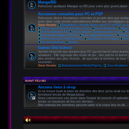
Manga/BD
Retrouvez quelques Mangas ou BD pour votre plus grand plaisir 
Anciennes consoles pour PC et PSP
Retrouvez divers émulateurs consoles et arcade ainsi que quelqu
avec dans cette section spécialement dédiée aux nostalgiques 
Sous-forums:
Emulateurs console divers pour PC et PSP ou a
Roms Game Boy/Game Boy Color
,
Roms Nintendo
,
Roms
Roms Nintendo 64
,
Roms Master System/Game Gear
,
R
Isos/Roms Mega CD/32X
,
Isos Saturn/Dreamcast
,
Roms
Roms Neo Geo Pocket/Color
,
Isos/Roms PC Engine
,
Emu
ScummVm/Atari
,
Autres
Games Old School
Section réservée aux anciens jeux PC qui ont bercé notre jeunes
amateurs . Elle regroupe des mods de jeu , des patchs et autres 
plus anciens aux plus récents , de quoi faire le bonheur de tous !!
souvenirs ...
Sous-forums:
Abandonwares/Mods/Patchs
,
Jeux Amateurs
AVANT FEU MU
Anciens liens à ré-up
Ici se trouve toute la base de données des liens qu'on avait sur l
fermeture forcée de MegaUpload.
Nous conservons ces posts dans l'espoir de pouvoir ré-uploader
temps un maximum de feu ces derniers.
Bien entendu les membres peuvent aider si le coeur leur en dit.