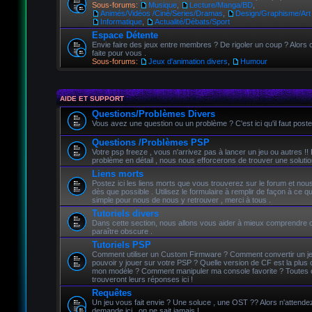
Sous-forums:
Musique
,
Lecture/Manga/BD
,
Animés/Vidéos /Ciné/Series/Dramas
,
Design/Graphisme/Art 
Informatique
,
Actualité/Débats/Sport
Espace Détente
Envie faire des jeux entre membres ? De rigoler un coup ? Alors c
faite pour vous .
Sous-forums:
Jeux d'animation divers
,
Humour
AIDE ET SUPPORT
Questions/Problèmes Divers
Vous avez une question ou un problème ? C'est ici qu'il faut poste
Questions /Problèmes PSP
Votre psp freeze , vous n'arrivez pas à lancer un jeu ou autres !!
problème en détail , nous nous efforcerons de trouver une solutio
Liens morts
Postez ici les liens morts que vous trouverez sur le forum et nou
dès que possible . Utilisez le formulaire à remplir de façon à ce qu
simple pour nous de nous y retrouver , merci à tous .
Tutoriels divers
Dans cette section, nous allons vous aider à mieux comprendre 
paraître obscure .
Tutoriels PSP
Comment utiliser un Custom Firmware ? Comment convertir un j
pouvoir y jouer sur votre PSP ? Quelle version de CF est la plus 
mon modèle ? Comment manipuler ma console favorite ? Toutes 
trouveront leurs réponses ici !
Requêtes
Un jeu vous fait envie ? Une soluce , une OST ?? Alors n'attendez 
demande ici , on ne sait jamais !