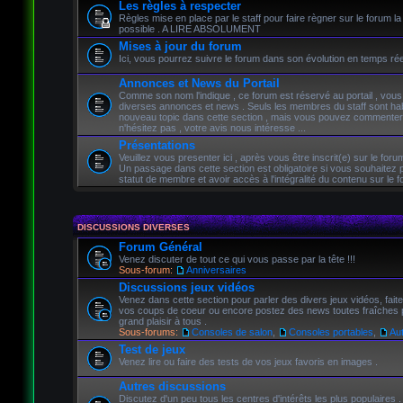
Les règles à respecter
Règles mise en place par le staff pour faire règner sur le forum la
possible . A LIRE ABSOLUMENT
Mises à jour du forum
Ici, vous pourrez suivre le forum dans son évolution en temps rée
Annonces et News du Portail
Comme son nom l'indique , ce forum est réservé au portail , vous
diverses annonces et news . Seuls les membres du staff sont habi
nouveau topic dans cette section , mais vous pouvez commenter 
n'hésitez pas , votre avis nous intéresse ...
Présentations
Veuillez vous presenter ici , après vous être inscrit(e) sur le forum
Un passage dans cette section est obligatoire si vous souhaitez 
statut de membre et avoir accès à l'intégralité du contenu sur le f
DISCUSSIONS DIVERSES
Forum Général
Venez discuter de tout ce qui vous passe par la tête !!!
Sous-forum:
Anniversaires
Discussions jeux vidéos
Venez dans cette section pour parler des divers jeux vidéos, fait
vos coups de coeur ou encore postez des news toutes fraîches p
grand plaisir à tous .
Sous-forums:
Consoles de salon
,
Consoles portables
,
Au
Test de jeux
Venez lire ou faire des tests de vos jeux favoris en images .
Autres discussions
Discutez d'un peu tous les centres d'intérêts les plus populaires .