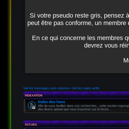
Si votre pseudo reste gris, pensez à a
peut être pas conforme, un membre d
En ce qui concerne les membres qui
devrez vous réin
Me
Voir les messages sans réponse
•
Voir les sujets actifs
INDEXATION
Index des liens
Afin de vous faciliter dans vos recherches , cette section regroup
des divers upload que vous trouverez sur le forum .
ACCUEIL