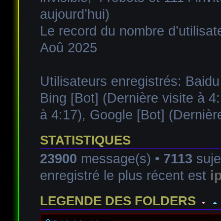
aujourd’hui)
Le record du nombre d’utilisat
Aoû 2025
Utilisateurs enregistrés:
Baidu
Bing [Bot]
(Dernière visite à 4
à 4:17),
Google [Bot]
(Dernière
STATISTIQUES
23900
message(s) •
7113
suje
enregistré le plus récent est
i
LEGENDE DES FOLDERS
Forum lu
Forum fermé, lu
Forum avec sous-for