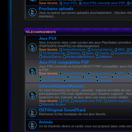
Sous-forums:
Jeux PSX
,
Jeux PSX convertis pour PSP
,
A
Prochains uploads
Jeux ou autres qui seront uploadés prochainement . (Section ré
membres) .
TÉLÉCHARGEMENTS
Jeux PSX
Vous trouverez dans cette section des jeux PlayStation premièr
(PS/PSX/PS-One/PS1) en téléchargement .
Sous-forums:
Action/Aventure
,
Survival Horror
,
RPG
,
Tir/Shoot'em up
,
Baston
,
Sport
,
Course
,
Gestion/Réfl
Music/Dance
,
Inclassable/Démos
,
Utilitaires
Jeux PSX compatibles PSP
Jeux PSX convertis en format EBOOT.PBP compatibles avec l'é
la PSP .
Sous-forums:
Action/Aventure
,
Survival Horror
,
RPG
,
Tir/Shoot'em up
,
Baston
,
Sport
,
Course
,
Gestion/Réfl
Music/Dance
,
Inclassable/Démos
,
Utilitaires
Soluces/Guides/Manuels
Ici, vous trouverez les trucs , astuces , soluces et codes de vos 
principalement PSX mais également pour d'autres supports . Vou
également des manuels de jeux dans une sous-section dédiée .
Sous-forums:
PSX
,
Adaptées pour PSP
,
Autres supports
,
Manuels de jeux
OST/Original SoundTrack
Retrouvez ici les musiques de vos jeux favoris .
Animés
Un lot d'animés divers et variés vous est proposé dans cette sect