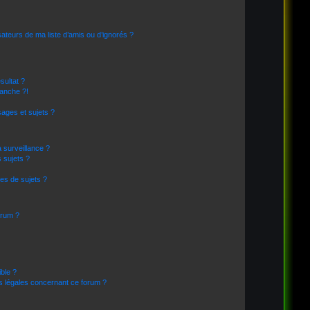
sateurs de ma liste d’amis ou d’ignorés ?
sultat ?
anche ?!
ages et sujets ?
a surveillance ?
 sujets ?
es de sujets ?
forum ?
ible ?
ns légales concernant ce forum ?