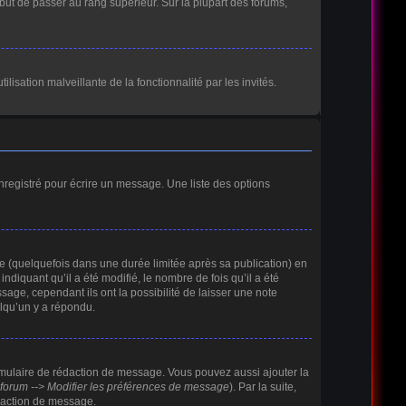
 but de passer au rang supérieur. Sur la plupart des forums,
lisation malveillante de la fonctionnalité par les invités.
nregistré pour écrire un message. Une liste des options
(quelquefois dans une durée limitée après sa publication) en
iquant qu’il a été modifié, le nombre de fois qu’il a été
age, cependant ils ont la possibilité de laisser une note
elqu’un y a répondu.
rmulaire de rédaction de message. Vous pouvez aussi ajouter la
forum --> Modifier les préférences de message
). Par la suite,
daction de message.