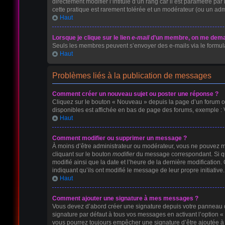
directement modifier l’intitulé d’un rang car il est paramétré p
cette pratique est rarement tolérée et un modérateur (ou un ad
Haut
Lorsque je clique sur le lien
e-mail
d’un membre, on me dema
Seuls les membres peuvent s’envoyer des e-mails via le formulaire
Haut
Problèmes liés à la publication de messages
Comment créer un nouveau sujet ou poster une réponse ?
Cliquez sur le bouton « Nouveau » depuis la page d’un forum ou
disponibles est affichée en bas de page des forums, exemple :
Haut
Comment modifier ou supprimer un message ?
À moins d’être administrateur ou modérateur, vous ne pouvez 
cliquant sur le bouton
modifier
du message correspondant. Si que
modifié ainsi que la date et l’heure de la dernière modificatio
indiquant qu’ils ont modifié le message de leur propre initiati
Haut
Comment ajouter une signature à mes messages ?
Vous devez d’abord créer une signature depuis votre panneau de
signature par défaut à tous vos messages en activant l’option « 
vous pourrez toujours empêcher une signature d’être ajoutée