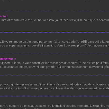
ecte !
ire et l’heure d’été et que l’heure est toujours incorrecte, il se peut que le serve
installé votre langue ou bien que personne n’ait encore traduit phpBB dans votre l
 à créer et partager une nouvelle traduction. Vous trouverez plus d’informations sur l
ilisateur ?
utilisateur lorsque vous consultez les messages d’un sujet. L’une d’elles peut être
um. La seconde image, souvent plus grande, est connue sous le nom d’avatar et g
 pouvez ajouter un avatar en utilisant l’une des trois méthodes d’avatar suivantes : 
 mis à disposition. Si vous ne pouvez pas utiliser d’avatar, contactez un administrat
iquent le nombre de messages postés ou identifient certains membres tels que les 