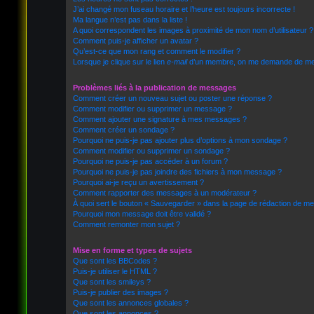
J’ai changé mon fuseau horaire et l’heure est toujours incorrecte !
Ma langue n’est pas dans la liste !
A quoi correspondent les images à proximité de mon nom d’utilisateur ?
Comment puis-je afficher un avatar ?
Qu’est-ce que mon rang et comment le modifier ?
Lorsque je clique sur le lien
e-mail
d’un membre, on me demande de me 
Problèmes liés à la publication de messages
Comment créer un nouveau sujet ou poster une réponse ?
Comment modifier ou supprimer un message ?
Comment ajouter une signature à mes messages ?
Comment créer un sondage ?
Pourquoi ne puis-je pas ajouter plus d’options à mon sondage ?
Comment modifier ou supprimer un sondage ?
Pourquoi ne puis-je pas accéder à un forum ?
Pourquoi ne puis-je pas joindre des fichiers à mon message ?
Pourquoi ai-je reçu un avertissement ?
Comment rapporter des messages à un modérateur ?
À quoi sert le bouton « Sauvegarder » dans la page de rédaction de m
Pourquoi mon message doit être validé ?
Comment remonter mon sujet ?
Mise en forme et types de sujets
Que sont les BBCodes ?
Puis-je utiliser le HTML ?
Que sont les smileys ?
Puis-je publier des images ?
Que sont les annonces globales ?
Que sont les annonces ?