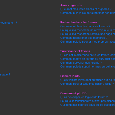
Amis et ignorés
Que sont mes listes d’amis et d’ignorés ?
Comment puis-je ajouter/supprimer des utili
Recherche dans les forums
connecter !?
Comment rechercher dans les forums ?
Pourquoi ma recherche ne renvoie aucun ré
Pourquoi ma recherche renvoie une page bl
Comment rechercher des membres ?
Comment puis-je trouver mes propres mess
Surveillance et favoris
Quelle est la différence entre les favoris et l
Comment mettre en favoris ou surveiller des
Comment surveiller des forums ?
Comment puis-je supprimer mes surveillanc
essage ?
Fichiers joints
Quels fichiers joints sont autorisés sur ce 
Comment trouver tous mes fichiers joints ?
Concernant phpBB
Qui a développé ce logiciel de forum ?
Pourquoi la fonctionnalité X n’est pas dispon
Qui contacter pour les abus ou les questio