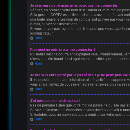
Je suis enregistré mais je ne peux pas me connecter !
Vérifiez, en premier, votre nom d’utilisateur et votre mot de passe.
Si la gestion COPPA est active et si vous avez indiqué avoir mo
que toute nouvelle création de compte soit activée par vous-mê
e-mail, suivez ses instructions.
Si vous n’avez pas reçu d’e-mail, il se peut que vous ayez fourni
administrateur.
Haut
Pourquoi ne puis-je pas me connecter ?
Plusieurs raisons pourraient expliquer cela. Premièrement, vérifi
n’avez pas été banni. Il est également possible que le propriétair
Haut
Je me suis enregistré par le passé mais je ne peux plus me 
Il est possible qu’un administrateur ait désactivé ou supprimé v
vous arrive, tentez de vous ré-enregistrer et soyez plus investi s
Haut
J’ai perdu mon mot de passe !
Pas de panique ! Bien que votre mot de passe ne puisse pas être 
Suivez les instructions énoncées et vous devriez pouvoir à no
Si toutefois vous ne parveniez pas à réinitialiser votre mot de 
Haut