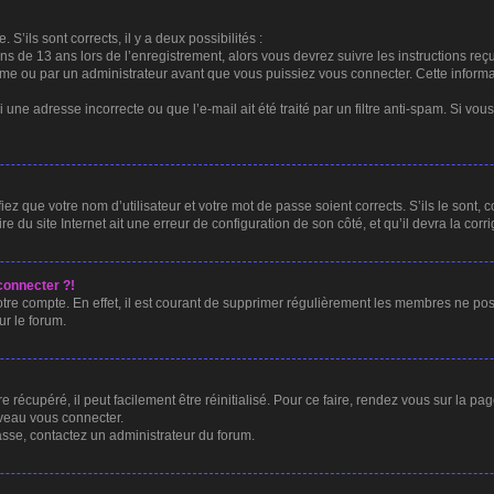
 S’ils sont corrects, il y a deux possibilités :
ins de 13 ans lors de l’enregistrement, alors vous devrez suivre les instructions r
me ou par un administrateur avant que vous puissiez vous connecter. Cette informat
 une adresse incorrecte ou que l’e-mail ait été traité par un filtre anti-spam. Si vou
ez que votre nom d’utilisateur et votre mot de passe soient corrects. S’ils le sont,
e du site Internet ait une erreur de configuration de son côté, et qu’il devra la corri
connecter ?!
otre compte. En effet, il est courant de supprimer régulièrement les membres ne post
ur le forum.
récupéré, il peut facilement être réinitialisé. Pour ce faire, rendez vous sur la p
uveau vous connecter.
passe, contactez un administrateur du forum.