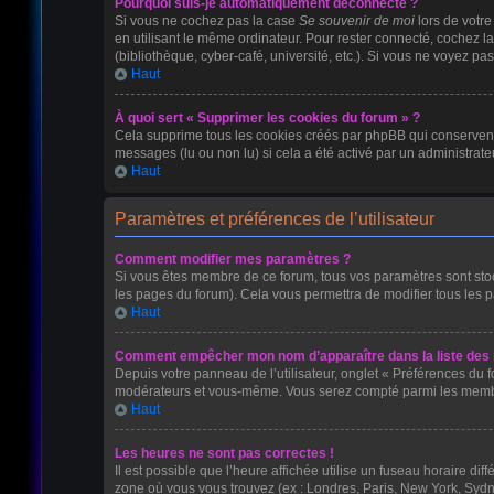
Pourquoi suis-je automatiquement déconnecté ?
Si vous ne cochez pas la case
Se souvenir de moi
lors de votr
en utilisant le même ordinateur. Pour rester connecté, cochez l
(bibliothèque, cyber-café, université, etc.). Si vous ne voyez pas
Haut
À quoi sert « Supprimer les cookies du forum » ?
Cela supprime tous les cookies créés par phpBB qui conservent v
messages (lu ou non lu) si cela a été activé par un administra
Haut
Paramètres et préférences de l’utilisateur
Comment modifier mes paramètres ?
Si vous êtes membre de ce forum, tous vos paramètres sont st
les pages du forum). Cela vous permettra de modifier tous les 
Haut
Comment empêcher mon nom d’apparaître dans la liste de
Depuis votre panneau de l’utilisateur, onglet « Préférences du f
modérateurs et vous-même. Vous serez compté parmi les membr
Haut
Les heures ne sont pas correctes !
Il est possible que l’heure affichée utilise un fuseau horaire d
zone où vous vous trouvez (ex : Londres, Paris, New York, Sydn