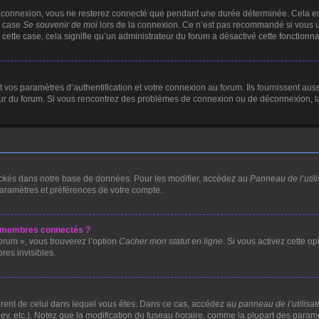
e connexion, vous ne resterez connecté que pendant une durée déterminée. Cela em
a case
Se souvenir de moi
lors de la connexion. Ce n’est pas recommandé si vous ut
 cette case, cela signifie qu’un administrateur du forum a désactivé cette fonctionnal
os paramètres d’authentification et votre connexion au forum. Ils fournissent aussi 
teur du forum. Si vous rencontrez des problèmes de connexion ou de déconnexion, l
ockés dans notre base de données. Pour les modifier, accédez au
Panneau de l’utili
paramètres et préférences de votre compte.
s membres connectés ?
orum », vous trouverez l’option
Cacher mon statut en ligne
. Si vous activez cette o
es invisibles.
ifférent de celui dans lequel vous êtes. Dans ce cas, accédez au
panneau de l’utilisat
ey, etc.). Notez que la modification du fuseau horaire, comme la plupart des para