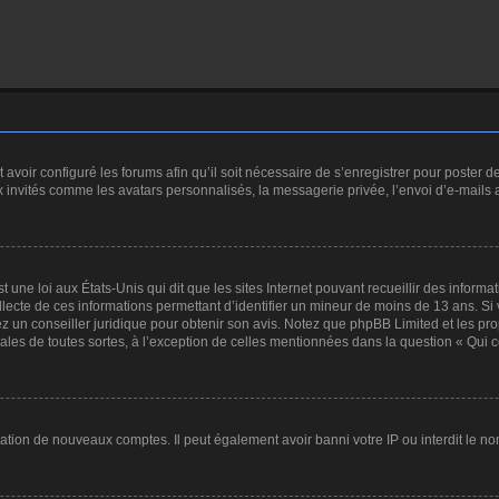
 avoir configuré les forums afin qu’il soit nécessaire de s’enregistrer pour poster 
x invités comme les avatars personnalisés, la messagerie privée, l’envoi d’e-mails
 une loi aux États-Unis qui dit que les sites Internet pouvant recueillir des inform
ollecte de ces informations permettant d’identifier un mineur de moins de 13 ans. Si
ez un conseiller juridique pour obtenir son avis. Notez que phpBB Limited et les pr
gales de toutes sortes, à l’exception de celles mentionnées dans la question « Qui 
éation de nouveaux comptes. Il peut également avoir banni votre IP ou interdit le no