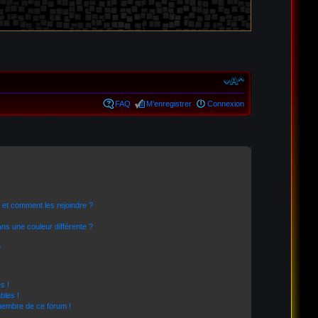
FAQ
M’enregistrer
Connexion
s et comment les rejoindre ?
s une couleur différente ?
?
s !
bles !
 membre de ce forum !