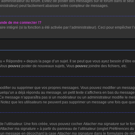
ar l’administrateur du forum. Évitez de poster des messages sur le forum dans le seul
ministrateur) peut facilement abaisser votre compteur de messages.
nde de me connecter !?
 intégré (si la fonction a été activée par l’administrateur). Ceci pour empêcher l’uti
 « Répondre » depuis la page d’un sujet. Il se peut que vous ayez besoin d’être e
 Vous
pouvez
poster de nouveaux sujets, Vous
pouvez
joindre des fichiers, etc.
modifier ou supprimer que vos propres messages. Vous pouvez modifier un message 
lqu’un a déjà répondu au message, un petit texte s’affichera en bas du message ind
n. Ce message n’apparaîtra pas si un modérateur ou un administrateur modifie le mess
ve. Notez que les utilisateurs ne peuvent pas supprimer un message une fois que qu
 l’utilisateur. Une fois créée, vous pouvez cocher
Attacher ma signature
sur le fo
Attacher ma signature » à partir du panneau de l’utilisateur (onglet
Préférences du 
 à un message en décochant la case
Attacher ma signature
dans le formulaire de ré