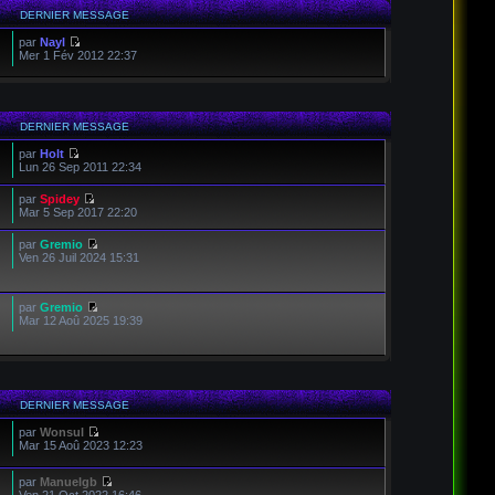
DERNIER MESSAGE
par
Nayl
Mer 1 Fév 2012 22:37
DERNIER MESSAGE
par
Holt
Lun 26 Sep 2011 22:34
par
Spidey
Mar 5 Sep 2017 22:20
par
Gremio
Ven 26 Juil 2024 15:31
par
Gremio
Mar 12 Aoû 2025 19:39
DERNIER MESSAGE
par
Wonsul
Mar 15 Aoû 2023 12:23
par
Manuelgb