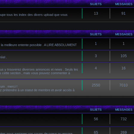
SUJETS
MESSAGES
13
91
roupe tous les index des divers upload que vous
SUJETS
MESSAGES
1
1
rum la meilleure entente possible . A LIRE ABSOLUMENT
3
105
éel .
4
16
ous y trouverez diverses annonces et news . Seuls les
ns cette section , mais vous pouvez commenter à
2550
7010
rum . merci !
ez prétendre à un statut de membre et avoir accès à
SUJETS
MESSAGES
56
732
65
269
faites nous partager vos coups de coeur ou encore