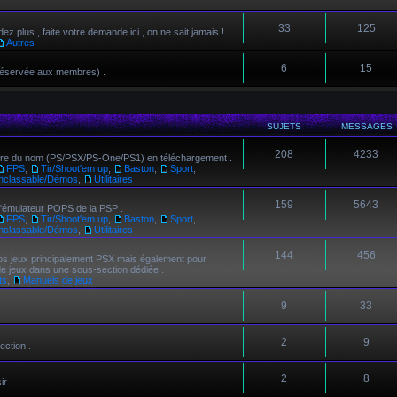
33
125
z plus , faite votre demande ici , on ne sait jamais !
Autres
6
15
 réservée aux membres) .
SUJETS
MESSAGES
208
4233
ière du nom (PS/PSX/PS-One/PS1) en téléchargement .
FPS
,
Tir/Shoot'em up
,
Baston
,
Sport
,
Inclassable/Démos
,
Utilitaires
159
5643
'émulateur POPS de la PSP .
FPS
,
Tir/Shoot'em up
,
Baston
,
Sport
,
Inclassable/Démos
,
Utilitaires
144
456
 vos jeux principalement PSX mais également pour
e jeux dans une sous-section dédiée .
ts
,
Manuels de jeux
9
33
2
9
ection .
2
8
r .