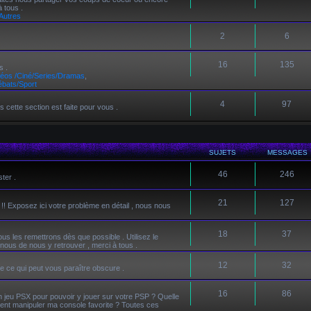
 tous .
Autres
2
6
16
135
s .
éos /Ciné/Series/Dramas
,
ébats/Sport
4
97
 cette section est faite pour vous .
SUJETS
MESSAGES
46
246
ter .
21
127
 !! Exposez ici votre problème en détail , nous nous
18
37
us les remettrons dès que possible . Utilisez le
 nous de nous y retrouver , merci à tous .
12
32
 ce qui peut vous paraître obscure .
16
86
jeu PSX pour pouvoir y jouer sur votre PSP ? Quelle
ent manipuler ma console favorite ? Toutes ces