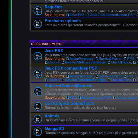
questions trouveront leurs réponses ici !
Requêtes
Un jeu vous fait envie ? Une soluce , une OST ?? Alors n'attende
Sous-forums:
Jeux PSX
,
Jeux PSX convertis pour PSP
,
Prochains uploads
Jeux ou autres qui seront uploadés prochainement . (Section
TÉLÉCHARGEMENTS
Jeux PSX
Vous trouverez dans cette section des jeux PlayStation prem
Sous-forums:
Action/Aventure
,
Survival Horror
,
RPG
,
Course
,
Gestion/Réflexion/Stratégie
,
Music/Dance
,
Jeux PSX compatibles PSP
Jeux PSX convertis en format EBOOT.PBP compatibles avec l
Sous-forums:
Action/Aventure
,
Survival Horror
,
RPG
,
Course
,
Gestion/Réflexion/Stratégie
,
Music/Dance
,
Soluces/Guides/Manuels
Ici, vous trouverez les trucs , astuces , soluces et codes de
d'autres supports . Vous y trouverez également des manuels d
Sous-forums:
PSX
,
Adaptées pour PSP
,
Autres suppor
OST/Original SoundTrack
Retrouvez ici les musiques de vos jeux favoris .
Animés
Un lot d'animés divers et variés vous est proposé dans cette s
Manga/BD
Retrouvez quelques Mangas ou BD pour votre plus grand plaisi