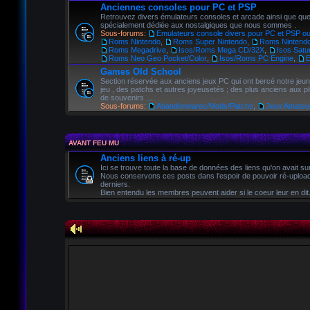
Anciennes consoles pour PC et PSP
Retrouvez divers émulateurs consoles et arcade ainsi que que
spécialement dédiée aux nostalgiques que nous sommes .
Sous-forums:
Emulateurs console divers pour PC et PSP ou
Roms Nintendo
,
Roms Super Nintendo
,
Roms Nintendo
Roms Megadrive
,
Isos/Roms Mega CD/32X
,
Isos Satu
Roms Neo Geo Pocket/Color
,
Isos/Roms PC Engine
,
E
Games Old School
Section réservée aux anciens jeux PC qui ont bercé notre jeu
jeu , des patchs et autres joyeusetés ; des plus anciens aux plu
de souvenirs ...
Sous-forums:
Abandonwares/Mods/Patchs
,
Jeux Amateu
AVANT FEU MU
Anciens liens à ré-up
Ici se trouve toute la base de données des liens qu'on avait s
Nous conservons ces posts dans l'espoir de pouvoir ré-uplo
derniers.
Bien entendu les membres peuvent aider si le coeur leur en dit