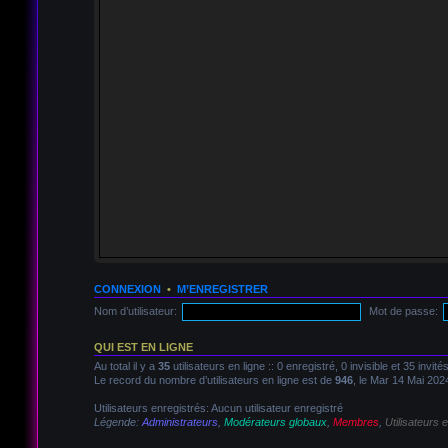
CONNEXION
•
M’ENREGISTRER
Nom d’utilisateur:
Mot de passe:
QUI EST EN LIGNE
Au total il y a
35
utilisateurs en ligne :: 0 enregistré, 0 invisible et 35 invi
Le record du nombre d’utilisateurs en ligne est de
946
, le Mar 14 Mai 202
Utilisateurs enregistrés: Aucun utilisateur enregistré
Légende:
Administrateurs
,
Modérateurs globaux
,
Membres
,
Utilisateurs 