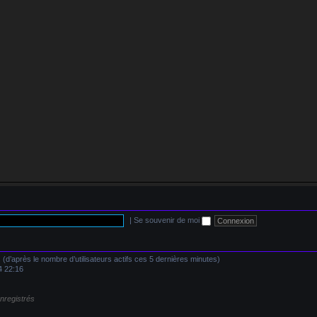
|
Se souvenir de moi
tés (d’après le nombre d’utilisateurs actifs ces 5 dernières minutes)
4 22:16
enregistrés