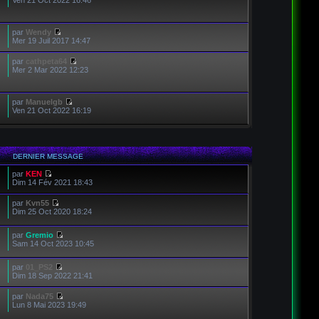
Ven 21 Oct 2022 16:46
par
Wendy
Mer 19 Juil 2017 14:47
par
cathpeta64
Mer 2 Mar 2022 12:23
par
Manuelgb
Ven 21 Oct 2022 16:19
DERNIER MESSAGE
par
KEN
Dim 14 Fév 2021 18:43
par
Kvn55
Dim 25 Oct 2020 18:24
par
Gremio
Sam 14 Oct 2023 10:45
par
01_PS2
Dim 18 Sep 2022 21:41
par
Nada75
Lun 8 Mai 2023 19:49