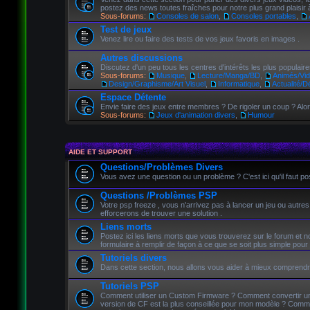
postez des news toutes fraîches pour notre plus grand plaisir à
Sous-forums:
Consoles de salon
,
Consoles portables
,
Test de jeux
Venez lire ou faire des tests de vos jeux favoris en images .
Autres discussions
Discutez d'un peu tous les centres d'intérêts les plus populaire
Sous-forums:
Musique
,
Lecture/Manga/BD
,
Animés/Vid
Design/Graphisme/Art Visuel
,
Informatique
,
Actualité/D
Espace Détente
Envie faire des jeux entre membres ? De rigoler un coup ? Alors
Sous-forums:
Jeux d'animation divers
,
Humour
AIDE ET SUPPORT
Questions/Problèmes Divers
Vous avez une question ou un problème ? C'est ici qu'il faut pos
Questions /Problèmes PSP
Votre psp freeze , vous n'arrivez pas à lancer un jeu ou autres
efforcerons de trouver une solution .
Liens morts
Postez ici les liens morts que vous trouverez sur le forum et no
formulaire à remplir de façon à ce que se soit plus simple pour
Tutoriels divers
Dans cette section, nous allons vous aider à mieux comprendre
Tutoriels PSP
Comment utiliser un Custom Firmware ? Comment convertir un 
version de CF est la plus conseillée pour mon modèle ? Comm