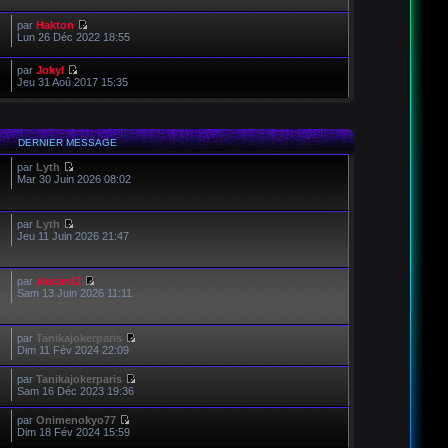
par
Hakton
Lun 26 Déc 2022 18:55
par
Jokyl
Jeu 31 Aoû 2017 15:35
DERNIER MESSAGE
par
Lyth
Mar 30 Juin 2026 08:02
par
Lyth
Jeu 11 Juin 2026 21:47
par
alucard2
Sam 13 Juin 2026 11:11
par
Tanikajokerparis
Dim 11 Fév 2024 22:09
par
Tanikajokerparis
Sam 16 Déc 2023 19:36
par
Onimenokyo77
Dim 18 Fév 2024 15:59