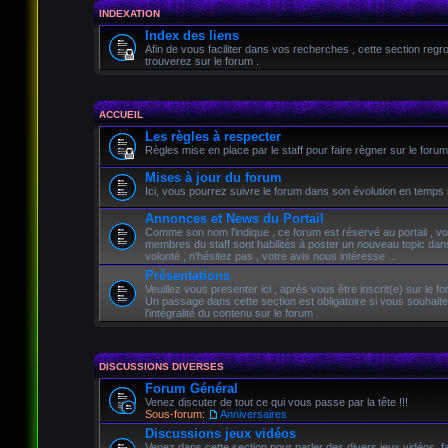
INDEXATION
Index des liens
Afin de vous faciliter dans vos recherches , cette section reg
trouverez sur le forum .
ACCUEIL
Les règles à respecter
Règles mise en place par le staff pour faire règner sur le fo
Mises à jour du forum
Ici, vous pourrez suivre le forum dans son évolution en temps r
Annonces et News du Portail
Comme son nom l'indique , ce forum est réservé au portail , v
membres du staff sont habilités à poster un nouveau topic da
volonté , n'hésitez pas , votre avis nous intéresse ...
Présentations
Veuillez vous presenter ici , après vous être inscrit(e) sur le fo
Un passage dans cette section est obligatoire si vous souhait
l'intégralité du contenu sur le forum .
DISCUSSIONS DIVERSES
Forum Général
Venez discuter de tout ce qui vous passe par la tête !!!
Sous-forum:
Anniversaires
Discussions jeux vidéos
Venez dans cette section pour parler des divers jeux vidéos, 