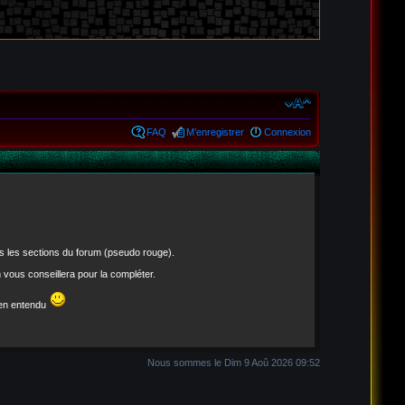
FAQ
M’enregistrer
Connexion
es les sections du forum (pseudo rouge).
m vous conseillera pour la compléter.
ien entendu
Nous sommes le Dim 9 Aoû 2026 09:52