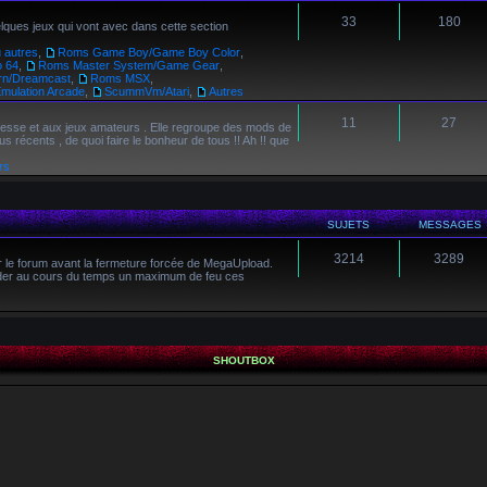
33
180
lques jeux qui vont avec dans cette section
 autres
,
Roms Game Boy/Game Boy Color
,
 64
,
Roms Master System/Game Gear
,
rn/Dreamcast
,
Roms MSX
,
mulation Arcade
,
ScummVm/Atari
,
Autres
11
27
nesse et aux jeux amateurs . Elle regroupe des mods de
s récents , de quoi faire le bonheur de tous !! Ah !! que
rs
SUJETS
MESSAGES
3214
3289
ur le forum avant la fermeture forcée de MegaUpload.
ader au cours du temps un maximum de feu ces
.
SHOUTBOX