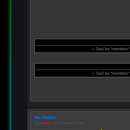
--- Seul les *membres*
--- Seul les *membres*
Re: Diablo
par
Raith
» Jeu 1 Mai 2014 14:57