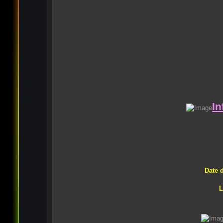
In
Date d
L