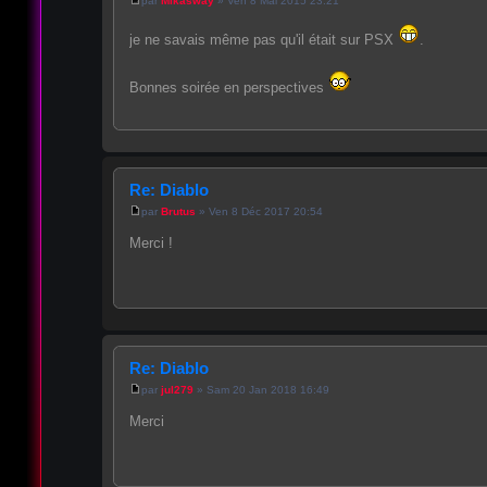
par
Mikasway
» Ven 8 Mai 2015 23:21
je ne savais même pas qu'il était sur PSX
.
Bonnes soirée en perspectives
Re: Diablo
par
Brutus
» Ven 8 Déc 2017 20:54
Merci !
Re: Diablo
par
jul279
» Sam 20 Jan 2018 16:49
Merci