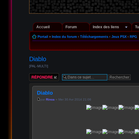
Accueil
Forum
Index des liens
Tu
Portail
»
Index du forum
‹
Téléchargements
‹
Jeux PSX
‹
RPG
Diablo
[PAL-MULTI]
Répondre
Diablo
par
Rinoa
» Mer 30 Avr 2014 21:06