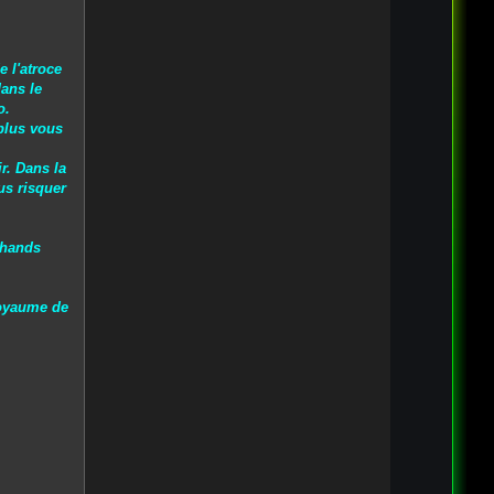
e l'atroce
dans le
o.
 plus vous
r. Dans la
us risquer
chands
royaume de