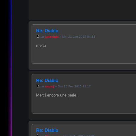
Re: Diablo
par
jultknight
» Mer 21 Jan 2015 04:38
merci
Re: Diablo
par
totofcj
» Dim 15 Fév 2015 22:17
Merci encore une perle !
Re: Diablo