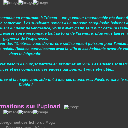
ttendait en retournant à Tristam : une puanteur insoutenable résultant d
 souterrain. Les survivants parlent d'un monstre sanguinaire habitant 
Brûlant du désir de vengeance, vous n'avez qu'un seul but : détruire Diabl
préparez votre personnage tout au long de l'aventure, plus vous tuerez,
gagnerez de l'expérience.
eur des Ténèbres, vous devrez être suffisamment puissant pour l'anéanti
e natale. Refaites connaissance avec la ville et ses habitants avant de vo
dans le labyrinthe.
z besoin d'un objet particulier, retournez en ville. Les artisans et mar
s et des connaissances variées qui pourront vous être utile...
orce et la magie vous aideront à tuer ces monstres... Pénétrez dans le 
Diablo !
rmations sur l'upload :
ébergement des fichiers :
Mega
Découper avec :
Winrar