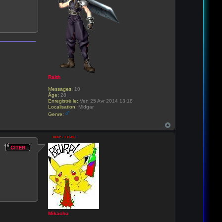
Raith
Messages:
10
Âge:
28
Enregistré le:
Ven 25 Avr 2014 13:18
Localisation:
Midgar
Genre:
Mikachu