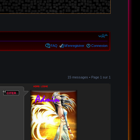
FAQ
M’enregistrer
Connexion
15 messages • Page
1
sur
1