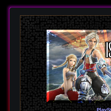
PlayS