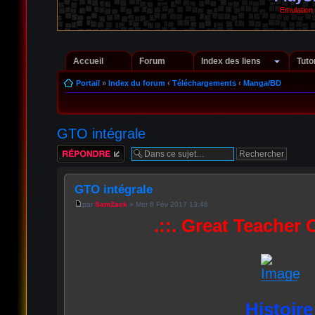
Emulation
Accueil
Forum
Index des liens
Tuto
Portail
»
Index du forum
‹
Téléchargements
‹
Manga/BD
GTO intégrale
Répondre
GTO intégrale
par
SamZack
» Mer 8 Fév 2017 13:48
.::. Great Teacher 
Histoire