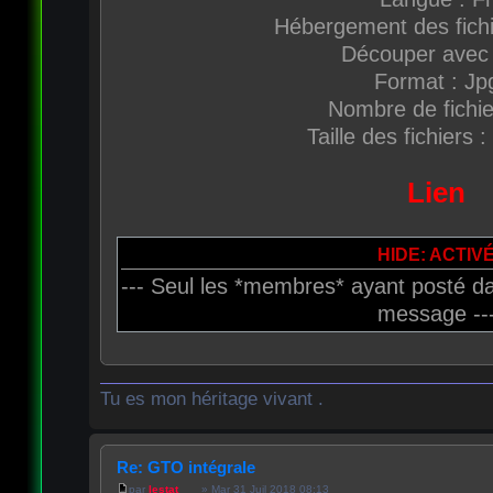
Hébergement des fich
Découper avec 
Format : Jp
Nombre de fichie
Taille des fichiers 
Lien
HIDE: ACTIV
--- Seul les *membres* ayant posté da
message --
Tu es mon héritage vivant .
Re: GTO intégrale
par
lestat___
» Mar 31 Juil 2018 08:13