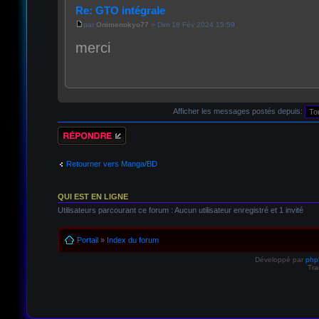
Re: GTO intégrale
par
Onimenokyo77
» Dim 18 Fév 2024 15:59
merci
Afficher les messages postés depuis:
Répondre
Retourner vers Manga/BD
QUI EST EN LIGNE
Utilisateurs parcourant ce forum : Aucun utilisateur enregistré et 1 invité
Portail
»
Index du forum
Développé par
ph
Tra