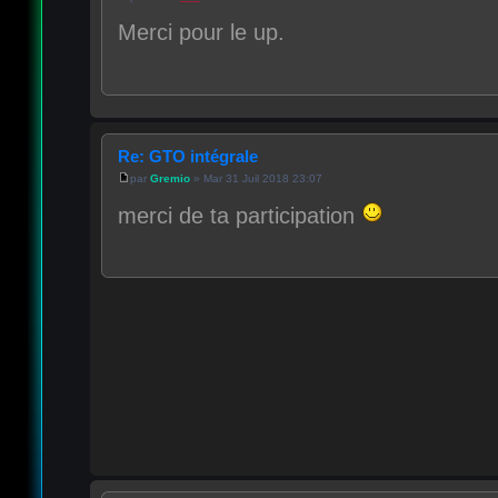
Merci pour le up.
Re: GTO intégrale
par
Gremio
» Mar 31 Juil 2018 23:07
merci de ta participation