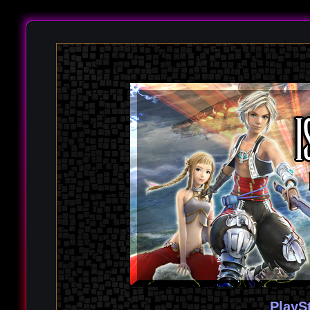
PlayS