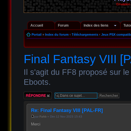
Emulation
Accueil
Forum
Index des liens
Tuto
Portail
»
Index du forum
‹
Téléchargements
‹
Jeux PSX compatib
Final Fantasy VIII [
Il s'agit du FF8 proposé sur 
Eboots.
Répondre
Re: Final Fantasy VIII [PAL-FR]
par
Fahb
» Dim 12 Nov 2023 15:43
Merci