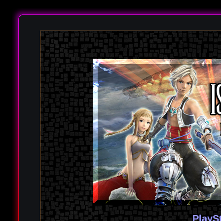
PlayS