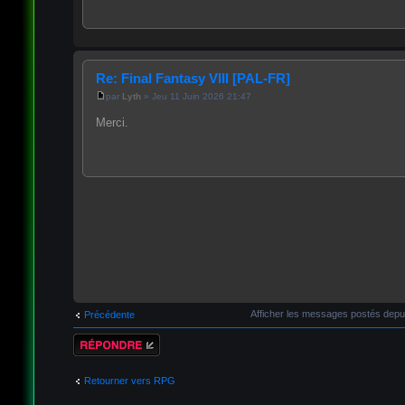
Re: Final Fantasy VIII [PAL-FR]
par
Lyth
» Jeu 11 Juin 2026 21:47
Merci.
Afficher les messages postés depu
Précédente
Répondre
Retourner vers RPG