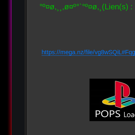
°º¤ø,¸¸,ø¤º°`°º¤ø,¸(Lien(s) :
https://mega.nz/file/vg8wSQiL#Fq