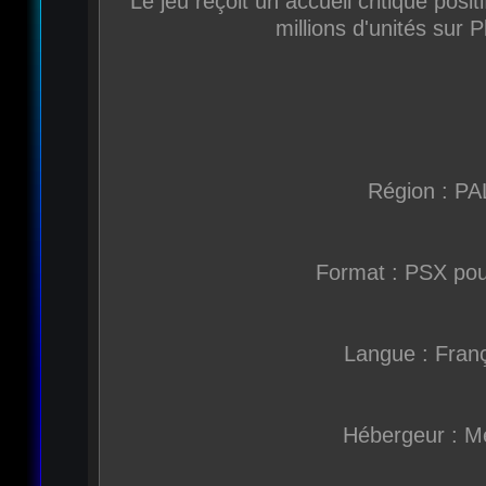
Le jeu reçoit un accueil critique posit
millions d'unités sur P
Région : PA
Format : PSX po
Langue : Fran
Hébergeur : M