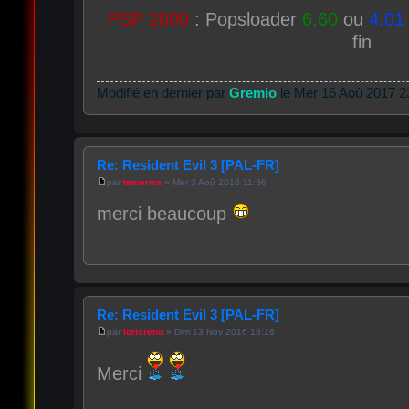
PSP 2000
: Popsloader
6.60
ou
4.01
fin
Modifié en dernier par
Gremio
le Mer 16 Aoû 2017 23:
Re: Resident Evil 3 [PAL-FR]
par
temerrra
» Mer 3 Aoû 2016 11:36
merci beaucoup
Re: Resident Evil 3 [PAL-FR]
par
lorisreno
» Dim 13 Nov 2016 18:16
Merci