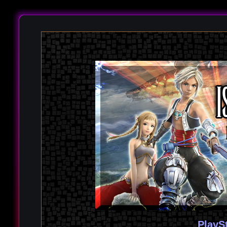
PlayS