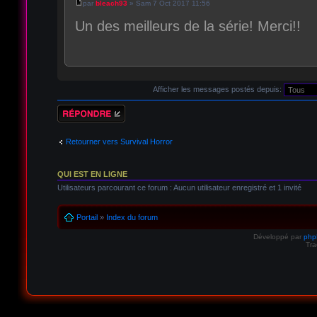
par
bleach93
» Sam 7 Oct 2017 11:56
Un des meilleurs de la série! Merci!!
Afficher les messages postés depuis:
Répondre
Retourner vers Survival Horror
QUI EST EN LIGNE
Utilisateurs parcourant ce forum : Aucun utilisateur enregistré et 1 invité
Portail
»
Index du forum
Développé par
ph
Tra