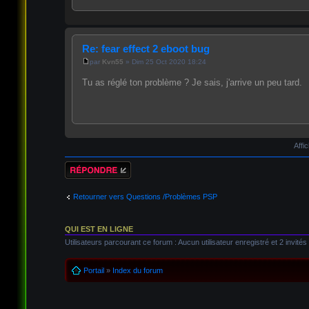
Re: fear effect 2 eboot bug
par
Kvn55
» Dim 25 Oct 2020 18:24
Tu as réglé ton problème ? Je sais, j'arrive un peu tard.
Affi
Répondre
Retourner vers Questions /Problèmes PSP
QUI EST EN LIGNE
Utilisateurs parcourant ce forum : Aucun utilisateur enregistré et 2 invités
Portail
»
Index du forum