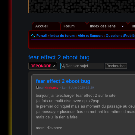
Accueil
Forum
Index des liens
Tu
Portail
»
Index du forum
‹
Aide et Support
‹
Questions /Probl
fear effect 2 eboot bug
Répondre
fear effect 2 eboot bug
par
kirakamy
» Lun 8 Juin 2020 17:29
bonjour j'ai télécharger fear effect 2 sur le site
j'ai fais un multi disc avec epsx2psp
le premier cd niquel mais au moment du passage au de
j'ai réessayer plusieurs fois en mettant les même id mais r
mais celui la rien a faire
merci d'avance