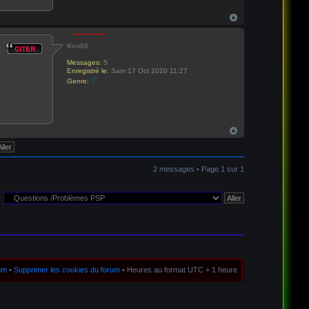
Kvn55
Messages:
5
Enregistré le:
Sam 17 Oct 2020 11:27
Genre:
2 messages • Page
1
sur
1
rum
•
Supprimer les cookies du forum
• Heures au format UTC + 1 heure