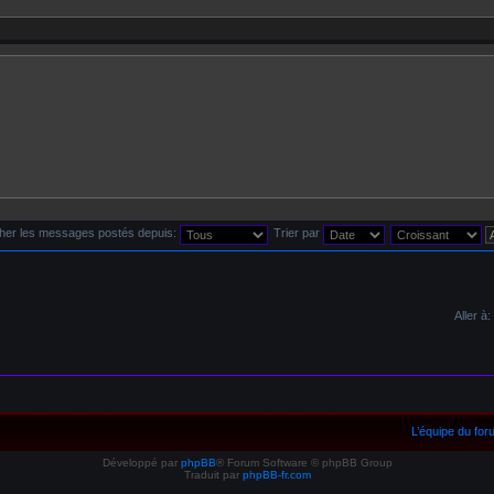
cher les messages postés depuis:
Trier par
Aller à:
L’équipe du fo
Développé par
phpBB
® Forum Software © phpBB Group
Traduit par
phpBB-fr.com