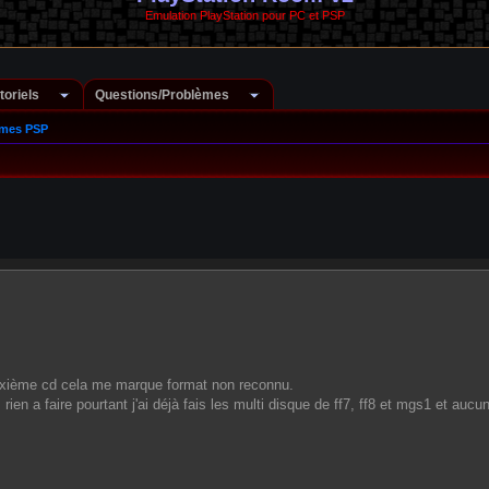
Emulation PlayStation pour PC et PSP
toriels
Questions/Problèmes
èmes PSP
uxième cd cela me marque format non reconnu.
ien a faire pourtant j'ai déjà fais les multi disque de ff7, ff8 et mgs1 et aucu