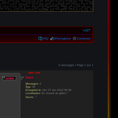
FAQ
M’enregistrer
Connexion
5 messages • Page
1
sur
1
Syrya
Messages:
4
Âge:
35
Enregistré le:
Ven 27 Jan 2012 00:39
Localisation:
En chasse de gibier !
Genre: