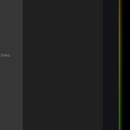
,
'intro,