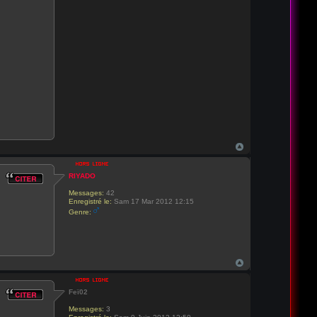
RIYADO
Messages:
42
Enregistré le:
Sam 17 Mar 2012 12:15
Genre:
Feï02
Messages:
3