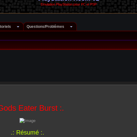
Emulation PlayStation pour PC et PSP
toriels
Questions/Problèmes
 Gods Eater Burst :.
.: Résumé :.