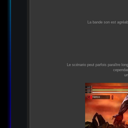
La bande son est agréabl
Le scénario peut parfois paraître lon
cependant
un