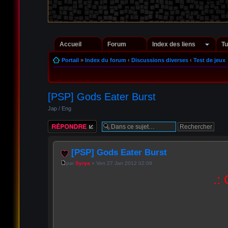
Accueil
Forum
Index des liens
Tu
Portail
»
Index du forum
‹
Discussions diverses
‹
Test de jeux
[PSP] Gods Eater Burst
Jap / Eng
Répondre
[PSP] Gods Eater Burst
par
Syrya
» Ven 27 Jan 2012 02:09
.: