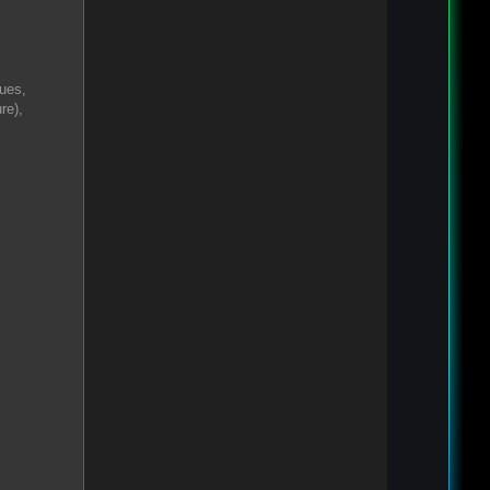
nues,
re),