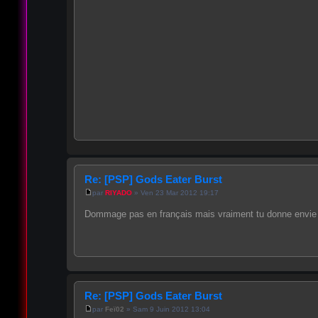
Re: [PSP] Gods Eater Burst
par
RIYADO
» Ven 23 Mar 2012 19:17
Dommage pas en français mais vraiment tu donne envie
Re: [PSP] Gods Eater Burst
par
Feï02
» Sam 9 Juin 2012 13:04