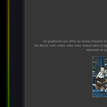
Un graphisme loin d'être du niveau d''autres 
les décors sont certes vides mais restent dans la li
reprenant un g