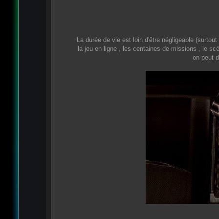
La durée de vie est loin d'être négligeable (surtou
la jeu en ligne , les centaines de missions , le s
on peut d