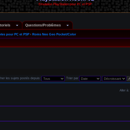
Emulation PlayStation pour PC et PSP
toriels
Questions/Problèmes
les pour PC et PSP
‹
Roms Neo Geo Pocket/Color
cher les sujets postés depuis:
Trier par
Aller à: