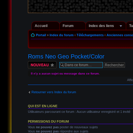
Accueil
Forum
Index des liens
Tu
Portail
»
Index du forum
‹
Téléchargements
‹
Anciennes conso
Roms Neo Geo Pocket/Color
Écrire un nouveau
sujet
Il n’y a aucun sujet ou message dans ce forum.
Affi
Retourner vers Index du forum
QUI EST EN LIGNE
Utilisateurs parcourant ce forum : Aucun utilisateur enregistré et 1 invité
PERMISSIONS DU FORUM
Vous
ne pouvez pas
poster de nouveaux sujets
Vous
ne pouvez pas
répondre aux sujets