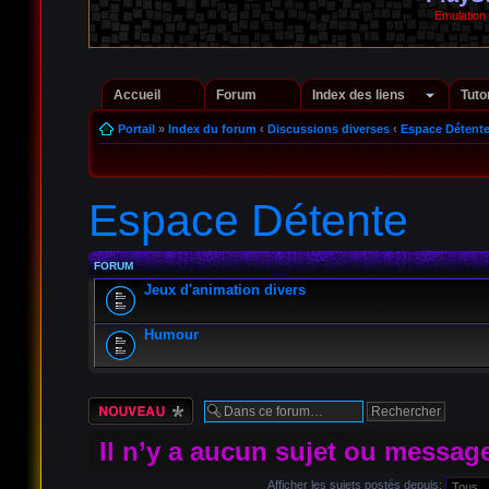
Emulation
Accueil
Forum
Index des liens
Tuto
Portail
»
Index du forum
‹
Discussions diverses
‹
Espace Détent
Espace Détente
FORUM
Jeux d'animation divers
Humour
Écrire un nouveau
sujet
Il n’y a aucun sujet ou messag
Afficher les sujets postés depuis: