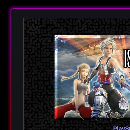
PlayS