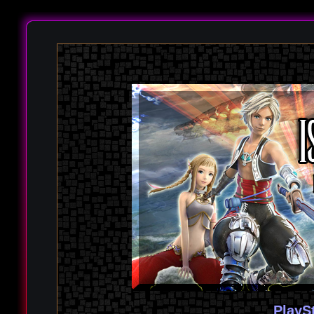
PlayS