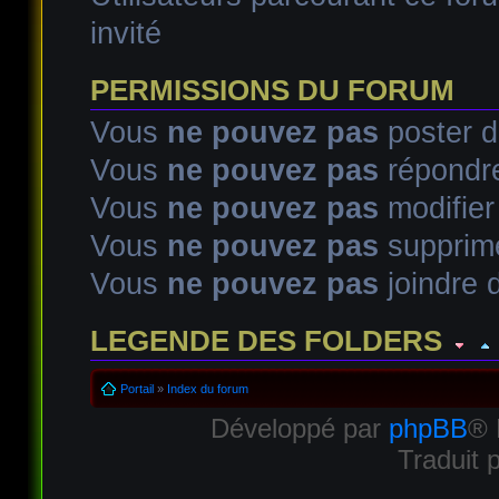
invité
PERMISSIONS DU FORUM
Vous
ne pouvez pas
poster d
Vous
ne pouvez pas
répondre
Vous
ne pouvez pas
modifie
Vous
ne pouvez pas
supprim
Vous
ne pouvez pas
joindre d
LEGENDE DES FOLDERS
Sujet lu
Sujet lu dans lequel j'ai posté
Sujet populaire lu d
Portail
»
Index du forum
Développé par
phpBB
® 
Sujet populaire lu
Sujet lu fermé
Sujet lu fermé dans lequel
Traduit 
Sujet non lu
Sujet non lu dans lequel j'ai posté
Sujet popul