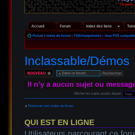
Emulation
Accueil
Forum
Index des liens
Tuto
Portail
»
Index du forum
‹
Téléchargements
‹
Jeux PSX compatib
Inclassable/Démos
Écrire un nouveau
sujet
Il n’y a aucun sujet ou messag
Afficher les sujets postés depuis:
Retourner vers Index du forum
QUI EST EN LIGNE
Utilisateurs parcourant ce foru