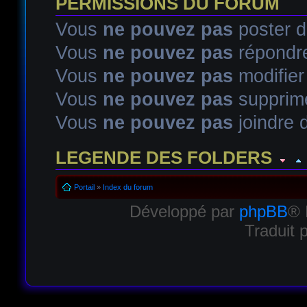
PERMISSIONS DU FORUM
Vous
ne pouvez pas
poster d
Vous
ne pouvez pas
répondre
Vous
ne pouvez pas
modifie
Vous
ne pouvez pas
supprim
Vous
ne pouvez pas
joindre d
LEGENDE DES FOLDERS
Sujet lu
Sujet lu dans lequel j'ai posté
Sujet populaire lu d
Portail
»
Index du forum
Développé par
phpBB
® 
Sujet populaire lu
Sujet lu fermé
Sujet lu fermé dans lequel
Traduit 
Sujet non lu
Sujet non lu dans lequel j'ai posté
Sujet popul
Sujet populaire non lu
Sujet non lu fermé
Sujet non lu ferm
Topic déplacé