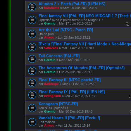
Alundra 2 + Patch (Pal-FR) [LIEN HS]
par
kolohama
» Sam 18 Juin 2016 23:59
Final fantasy VII [PAL FR] NEO MIDGAR 1.7 [Testé 
Optimisé avec le patch retrad Néo Midgar 1.7
par
Gremio
» Mer 17 Juin 2015 00:29
Arc the Lad [NTSC - Patch FR]
Un de plus !
par
Ankou
» Lun 28 Jan 2013 23:21
[Exclu !]Final Fantasy VII [ Hard Mode + Neo-Midgar
par
SamZack
» Mar 11 Avr 2017 10:00
Tail Concerto [PAL-FR]
par
Gremio
» Mer 8 Aoû 2018 19:02
The Adventures Of Alundra [PAL-FR] (Optimisé)
par
Gremio
» Lun 25 Juin 2012 21:12
Final Fantasy III [NTSC patché FR]
par
darkhope
» Mar 12 Fév 2013 22:29
Final Fantasy IX [ PAL FR] |LIEN HS]
par
evengelion
» Jeu 23 Avr 2015 11:58
Xenogears [NTSC-FR]
Jeu NTSC patché Fr
par
Gremio
» Mer 30 Déc 2015 19:46
Vandal Hearts II [PAL-FR] [Exclu !]
Fait maison
par
Ankou
» Ven 11 Jan 2013 15:14