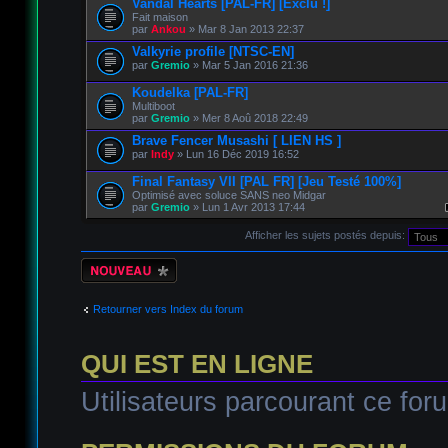
Vandal Hearts [PAL-FR] [Exclu !]
Fait maison
par
Ankou
» Mar 8 Jan 2013 22:37
Valkyrie profile [NTSC-EN]
par
Gremio
» Mar 5 Jan 2016 21:36
Koudelka [PAL-FR]
Multiboot
par
Gremio
» Mer 8 Aoû 2018 22:49
Brave Fencer Musashi [ LIEN HS ]
par
Indy
» Lun 16 Déc 2019 16:52
Final Fantasy VII [PAL FR] [Jeu Testé 100%]
Optimisé avec soluce SANS neo Midgar
par
Gremio
» Lun 1 Avr 2013 17:44
Afficher les sujets postés depuis:
Écrire un nouveau
sujet
Retourner vers Index du forum
QUI EST EN LIGNE
Utilisateurs parcourant ce foru