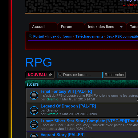
Emulation
Accueil
Forum
Index des liens
Tuto
Portail
»
Index du forum
‹
Téléchargements
‹
Jeux PSX compatib
RPG
Écrire un nouveau
sujet
SUJETS
Final Fantasy VIII [PAL-FR]
Il s'agit du FF8 proposé sur le PSN.Fonctionne comme les autres
par
Gremio
» Mer 6 Jan 2016 14:58
Legend Of Dragoon [PAL-FR]
par Gremio
par
Gremio
» Mar 20 Oct 2015 20:08
Lunar: Silver Star Story Complete [NTSC-FR][Tradu
Eboot de Lunar: Silver Star Story Complete avec patch FR de Atel
par
Luca
» Jeu 11 Jan 2024 22:27
Vagrant Story [PAL-FR]