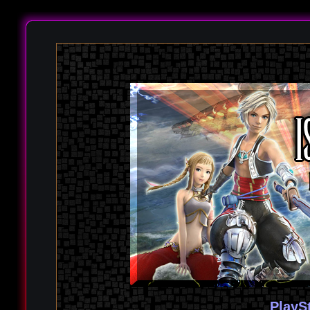
PlayS