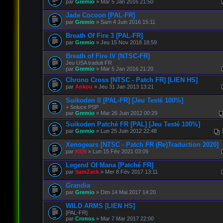
par
Gremio
» Mar 5 Jan 2016 21:50
Jade Cocoon [PAL-FR]
par
Gremio
» Sam 4 Juin 2016 15:11
Breath Of Fire 3 [PAL-FR]
par
Gremio
» Jeu 15 Nov 2018 18:59
Breath of Fire IV [NTSC-FR]
Jeu USA traduit FR
par
Gremio
» Mar 5 Jan 2016 21:20
Chrono Cross [NTSC - Patch FR] [LIEN HS]
par
Ankou
» Jeu 31 Jan 2013 13:21
Suikoden II [PAL-FR] [Jeu Testé 100%]
+ Soluce PSP
par
Gremio
» Mar 26 Juin 2012 00:29
Suikoden Patché FR [PAL] [Jeu Testé 100%]
par
Gremio
» Lun 25 Juin 2012 22:48
Xenogears [NTSC - Patch FR (Re)Traduction 2020]
par
KEN
» Lun 15 Fév 2021 03:09
Legend Of Mana [Patché FR]
par
SamZack
» Mer 8 Fév 2017 13:11
Grandia
par
Gremio
» Dim 14 Mai 2017 14:20
WILD ARMS [LIEN HS]
[PAL-FR]
par
Cronos
» Mar 7 Mar 2017 22:00