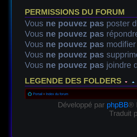
PERMISSIONS DU FORUM
Vous
ne pouvez pas
poster d
Vous
ne pouvez pas
répondre
Vous
ne pouvez pas
modifie
Vous
ne pouvez pas
supprim
Vous
ne pouvez pas
joindre d
LEGENDE DES FOLDERS
Sujet lu
Sujet lu dans lequel j'ai posté
Sujet populaire lu d
Portail
»
Index du forum
Développé par
phpBB
® 
Sujet populaire lu
Sujet lu fermé
Sujet lu fermé dans lequel
Traduit 
Sujet non lu
Sujet non lu dans lequel j'ai posté
Sujet popul
Sujet populaire non lu
Sujet non lu fermé
Sujet non lu ferm