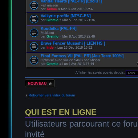
Vandal Hearts [PAL-FR] [Exclu !]
Fait maison
par
Ankou
» Mar 8 Jan 2013 22:37
Valkyrie profile [NTSC-EN]
par
Gremio
» Mar 5 Jan 2016 21:36
Koudelka [PAL-FR]
Multiboot
par
Gremio
» Mer 8 Aoû 2018 22:49
Brave Fencer Musashi [ LIEN HS ]
par
Indy
» Lun 16 Déc 2019 16:52
Final Fantasy VII [PAL FR] [Jeu Testé 100%]
Optimisé avec soluce SANS neo Midgar
par
Gremio
» Lun 1 Avr 2013 17:44
Afficher les sujets postés depuis:
Écrire un nouveau
sujet
Retourner vers Index du forum
QUI EST EN LIGNE
Utilisateurs parcourant ce foru
invité