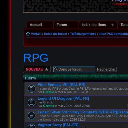
Emulation
Accueil
Forum
Index des liens
Tuto
Portail
»
Index du forum
‹
Téléchargements
‹
Jeux PSX compatib
RPG
Écrire un nouveau
sujet
SUJETS
Final Fantasy VIII [PAL-FR]
Il s'agit du FF8 proposé sur le PSN.Fonctionne comme les autres
par
Gremio
» Mer 6 Jan 2016 14:58
Legend Of Dragoon [PAL-FR]
par Gremio
par
Gremio
» Mar 20 Oct 2015 20:08
Lunar: Silver Star Story Complete [NTSC-FR][Tradu
Eboot de Lunar: Silver Star Story Complete avec patch FR de Atel
par
Luca
» Jeu 11 Jan 2024 22:27
Vagrant Story [PAL-FR]