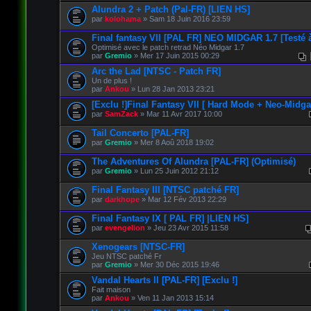
Alundra 2 + Patch (Pal-FR) [LIEN HS]
par
kolohama
» Sam 18 Juin 2016 23:59
Final fantasy VII [PAL FR] NEO MIDGAR 1.7 [Testé 
Optimisé avec le patch retrad Néo Midgar 1.7
par
Gremio
» Mer 17 Juin 2015 00:29
Arc the Lad [NTSC - Patch FR]
Un de plus !
par
Ankou
» Lun 28 Jan 2013 23:21
[Exclu !]Final Fantasy VII [ Hard Mode + Neo-Midgar
par
SamZack
» Mar 11 Avr 2017 10:00
Tail Concerto [PAL-FR]
par
Gremio
» Mer 8 Aoû 2018 19:02
The Adventures Of Alundra [PAL-FR] (Optimisé)
par
Gremio
» Lun 25 Juin 2012 21:12
Final Fantasy III [NTSC patché FR]
par
darkhope
» Mar 12 Fév 2013 22:29
Final Fantasy IX [ PAL FR] |LIEN HS]
par
evengelion
» Jeu 23 Avr 2015 11:58
Xenogears [NTSC-FR]
Jeu NTSC patché Fr
par
Gremio
» Mer 30 Déc 2015 19:46
Vandal Hearts II [PAL-FR] [Exclu !]
Fait maison
par
Ankou
» Ven 11 Jan 2013 15:14