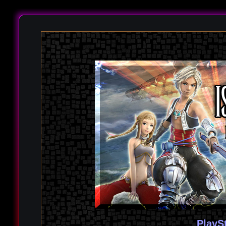
PlayS