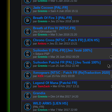
par
Gremio
» Mar 5 Jan 2016 21:50
Jade Cocoon [PAL-FR]
par
Gremio
» Sam 4 Juin 2016 15:11
Breath Of Fire 3 [PAL-FR]
par
Gremio
» Jeu 15 Nov 2018 18:59
Breath of Fire IV [NTSC-FR]
Jeu USA traduit FR
par
Gremio
» Mar 5 Jan 2016 21:20
Chrono Cross [NTSC - Patch FR] [LIEN HS]
par
Ankou
» Jeu 31 Jan 2013 13:21
Suikoden II [PAL-FR] [Jeu Testé 100%]
+ Soluce PSP
par
Gremio
» Mar 26 Juin 2012 00:29
Suikoden Patché FR [PAL] [Jeu Testé 100%]
par
Gremio
» Lun 25 Juin 2012 22:48
Xenogears [NTSC - Patch FR (Re)Traduction 2020]
par
KEN
» Lun 15 Fév 2021 03:09
Legend Of Mana [Patché FR]
par
SamZack
» Mer 8 Fév 2017 13:11
Grandia
par
Gremio
» Dim 14 Mai 2017 14:20
WILD ARMS [LIEN HS]
[PAL-FR]
par
Cronos
» Mar 7 Mar 2017 22:00