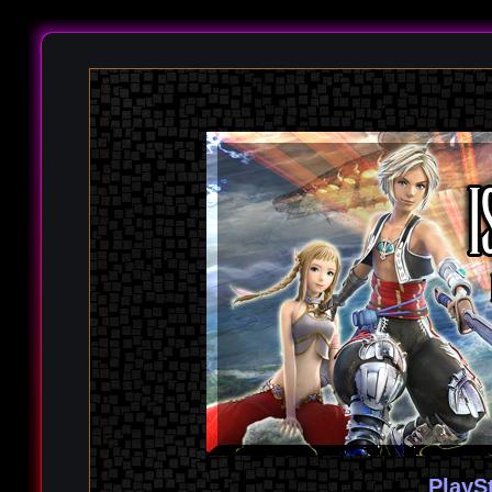
PlayS