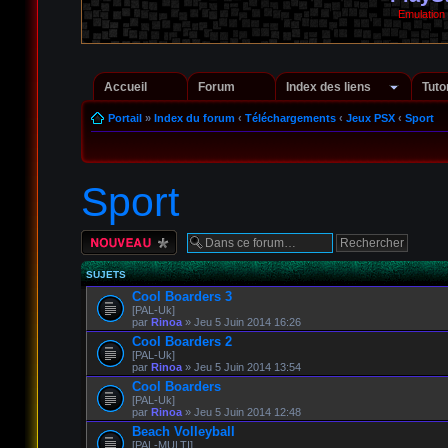
Emulation
Accueil
Forum
Index des liens
Tuto
Portail
»
Index du forum
‹
Téléchargements
‹
Jeux PSX
‹
Sport
Sport
Écrire un nouveau
sujet
SUJETS
Cool Boarders 3
[PAL-Uk]
par
Rinoa
» Jeu 5 Juin 2014 16:26
Cool Boarders 2
[PAL-Uk]
par
Rinoa
» Jeu 5 Juin 2014 13:54
Cool Boarders
[PAL-Uk]
par
Rinoa
» Jeu 5 Juin 2014 12:48
Beach Volleyball
[PAL-MULTI]