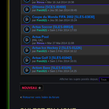
par
Rinoa
» Mer 16 Juil 2014 19:38
2Xtreme [SCES-00400]
par
FeniX21
» Jeu 30 Jan 2014 09:45
Coupe du Monde FIFA 2002 [SLES-03830]
par
FeniX21
» Jeu 30 Jan 2014 15:24
Actua Soccer [SLES-00014]
par
FeniX21
» Sam 1 Fév 2014 17:03
Actua Pool
[PAL-Uk]
par
Rinoa
» Mar 27 Mai 2014 11:08
Actua Ice Hockey 2 [SLES-01226]
par
FeniX21
» Sam 1 Fév 2014 16:12
Actua Golf 3 [SLES-01042]
par
FeniX21
» Sam 1 Fév 2014 16:01
Action Bass [SLES-03105]
par
FeniX21
» Sam 1 Fév 2014 14:25
Afficher les sujets postés depuis:
Écrire un nouveau
sujet
Retourner vers Index du forum