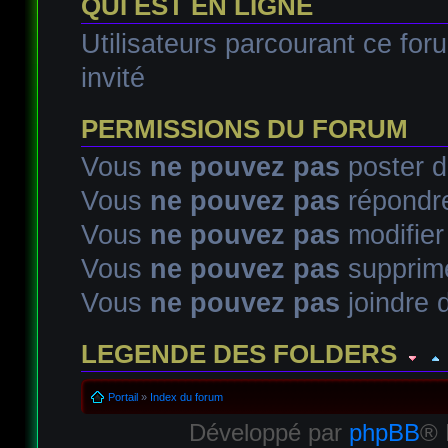
QUI EST EN LIGNE
Utilisateurs parcourant ce foru
invité
PERMISSIONS DU FORUM
Vous
ne pouvez pas
poster d
Vous
ne pouvez pas
répondre
Vous
ne pouvez pas
modifie
Vous
ne pouvez pas
supprim
Vous
ne pouvez pas
joindre d
LEGENDE DES FOLDERS
Sujet lu
Sujet lu dans lequel j'ai posté
Sujet populaire lu d
Portail
»
Index du forum
Développé par
phpBB
® 
Sujet populaire lu
Sujet lu fermé
Sujet lu fermé dans lequel