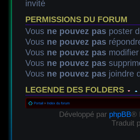
invité
PERMISSIONS DU FORUM
Vous
ne pouvez pas
poster d
Vous
ne pouvez pas
répondre
Vous
ne pouvez pas
modifie
Vous
ne pouvez pas
supprim
Vous
ne pouvez pas
joindre d
LEGENDE DES FOLDERS
Sujet lu
Sujet lu dans lequel j'ai posté
Sujet populaire lu d
Portail
»
Index du forum
Développé par
phpBB
® 
Sujet populaire lu
Sujet lu fermé
Sujet lu fermé dans lequel
Traduit 
Sujet non lu
Sujet non lu dans lequel j'ai posté
Sujet popul