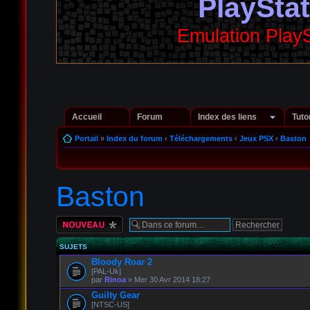
PlaySta
Emulation Play
Accueil
Forum
Index des liens
Tuto
Portail
»
Index du forum
‹
Téléchargements
‹
Jeux PSX
‹
Baston
Baston
Écrire un nouveau
sujet
SUJETS
Bloody Roar 2
[PAL-Uk]
par
Rinoa
» Mer 30 Avr 2014 18:27
Guilty Gear
[NTSC-US]