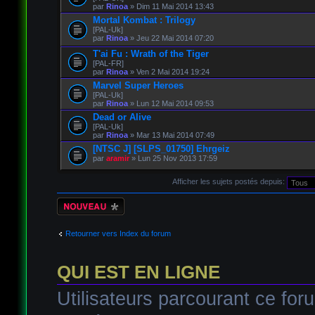
par
Rinoa
» Dim 11 Mai 2014 13:43
Mortal Kombat : Trilogy
[PAL-Uk]
par
Rinoa
» Jeu 22 Mai 2014 07:20
T'ai Fu : Wrath of the Tiger
[PAL-FR]
par
Rinoa
» Ven 2 Mai 2014 19:24
Marvel Super Heroes
[PAL-Uk]
par
Rinoa
» Lun 12 Mai 2014 09:53
Dead or Alive
[PAL-Uk]
par
Rinoa
» Mar 13 Mai 2014 07:49
[NTSC J] [SLPS_01750] Ehrgeiz
par
aramir
» Lun 25 Nov 2013 17:59
Afficher les sujets postés depuis:
Écrire un nouveau
sujet
Retourner vers Index du forum
QUI EST EN LIGNE
Utilisateurs parcourant ce foru