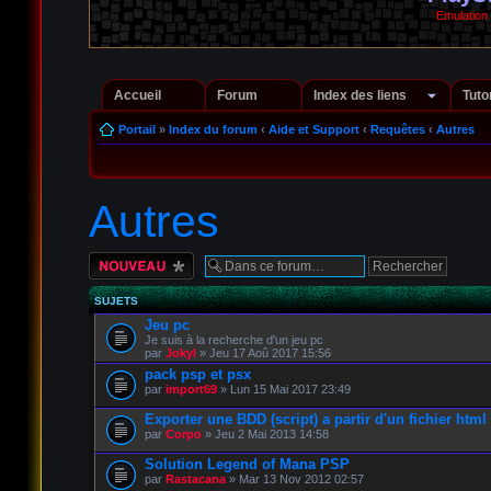
Emulation
Accueil
Forum
Index des liens
Tuto
Portail
»
Index du forum
‹
Aide et Support
‹
Requêtes
‹
Autres
Autres
Écrire un nouveau
sujet
SUJETS
Jeu pc
Je suis à la recherche d'un jeu pc
par
Jokyl
» Jeu 17 Aoû 2017 15:56
pack psp et psx
par
import69
» Lun 15 Mai 2017 23:49
Exporter une BDD (script) a partir d'un fichier html
par
Corpo
» Jeu 2 Mai 2013 14:58
Solution Legend of Mana PSP
par
Rastacana
» Mar 13 Nov 2012 02:57