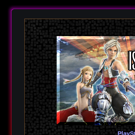
PlayS