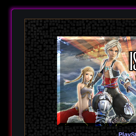
PlayS