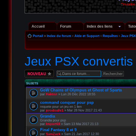
Emulation
Accueil
Forum
Index des liens
Tuto
Portail
»
Index du forum
‹
Aide et Support
‹
Requêtes
‹
Jeux PSX
Jeux PSX convertis
Écrire un nouveau
sujet
SUJETS
GoW Chains of Olympus et Ghost of Sparta
par
Hakton
» Lun 26 Déc 2022 18:55
command conquer pour psp
requete pour un jeu en 1 lien
par
jerodoalle1
» Mar 28 Nov 2017 21:43
Grandia
Grandia pour psp
par
import69
» Sam 13 Mai 2017 21:13
Final Fantasy 8 et 9
par
SamZack
» Sam 21 Jan 2017 12:30