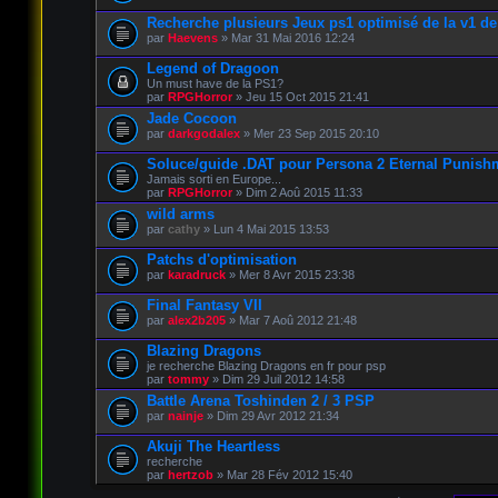
Recherche plusieurs Jeux ps1 optimisé de la v1 d
par
Haevens
» Mar 31 Mai 2016 12:24
Legend of Dragoon
Un must have de la PS1?
par
RPGHorror
» Jeu 15 Oct 2015 21:41
Jade Cocoon
par
darkgodalex
» Mer 23 Sep 2015 20:10
Soluce/guide .DAT pour Persona 2 Eternal Punish
Jamais sorti en Europe...
par
RPGHorror
» Dim 2 Aoû 2015 11:33
wild arms
par
cathy
» Lun 4 Mai 2015 13:53
Patchs d'optimisation
par
karadruck
» Mer 8 Avr 2015 23:38
Final Fantasy VII
par
alex2b205
» Mar 7 Aoû 2012 21:48
Blazing Dragons
je recherche Blazing Dragons en fr pour psp
par
tommy
» Dim 29 Juil 2012 14:58
Battle Arena Toshinden 2 / 3 PSP
par
nainje
» Dim 29 Avr 2012 21:34
Akuji The Heartless
recherche
par
hertzob
» Mar 28 Fév 2012 15:40