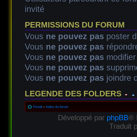
invité
PERMISSIONS DU FORUM
Vous
ne pouvez pas
poster d
Vous
ne pouvez pas
répondre
Vous
ne pouvez pas
modifie
Vous
ne pouvez pas
supprim
Vous
ne pouvez pas
joindre d
LEGENDE DES FOLDERS
Sujet lu
Sujet lu dans lequel j'ai posté
Sujet populaire lu d
Portail
»
Index du forum
Développé par
phpBB
® 
Sujet populaire lu
Sujet lu fermé
Sujet lu fermé dans lequel
Traduit 
Sujet non lu
Sujet non lu dans lequel j'ai posté
Sujet popul