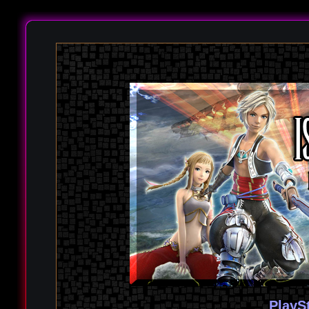
PlayS