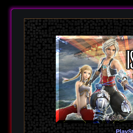
PlayS