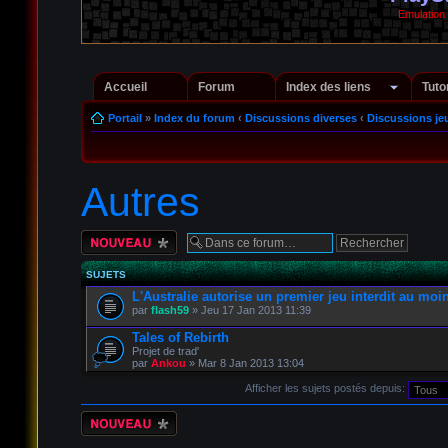
Emulation
Accueil
Forum
Index des liens
Tuto
Portail
»
Index du forum
‹
Discussions diverses
‹
Discussions je
Autres
Écrire un nouveau
sujet
SUJETS
L'Australie autorise un premier jeu interdit au moi
par
flash59
» Jeu 17 Jan 2013 11:39
Tales of Rebirth
Projet de trad'
par
Ankou
» Mar 8 Jan 2013 13:04
Afficher les sujets postés depuis:
Écrire un nouveau
sujet