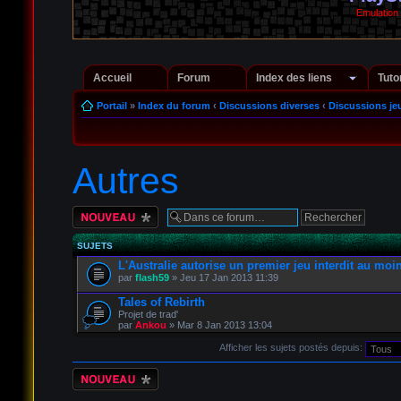
Emulation
Accueil
Forum
Index des liens
Tuto
Portail
»
Index du forum
‹
Discussions diverses
‹
Discussions je
Autres
Écrire un nouveau
sujet
SUJETS
L'Australie autorise un premier jeu interdit au moi
par
flash59
» Jeu 17 Jan 2013 11:39
Tales of Rebirth
Projet de trad'
par
Ankou
» Mar 8 Jan 2013 13:04
Afficher les sujets postés depuis:
Écrire un nouveau
sujet