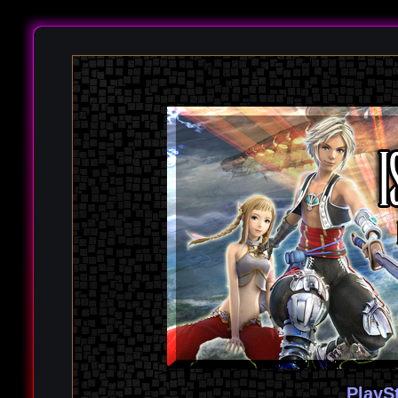
PlayS