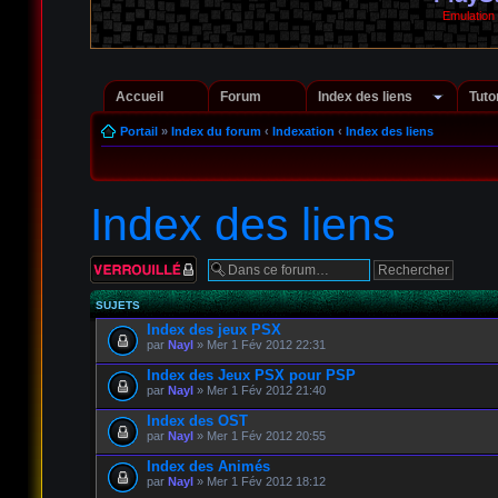
Emulation
Accueil
Forum
Index des liens
Tuto
Portail
»
Index du forum
‹
Indexation
‹
Index des liens
Index des liens
Forum verrouillé
SUJETS
Index des jeux PSX
par
Nayl
» Mer 1 Fév 2012 22:31
Index des Jeux PSX pour PSP
par
Nayl
» Mer 1 Fév 2012 21:40
Index des OST
par
Nayl
» Mer 1 Fév 2012 20:55
Index des Animés
par
Nayl
» Mer 1 Fév 2012 18:12