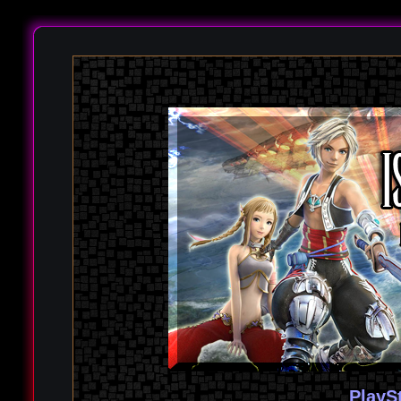
PlayS