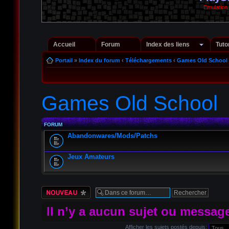
Emulation
Accueil
Forum
Index des liens
Tuto
Portail
»
Index du forum
‹
Téléchargements
‹
Games Old School
Games Old School
FORUM
Abandonwares/Mods/Patchs
Jeux Amateurs
Écrire un nouveau
sujet
Il n’y a aucun sujet ou messag
Afficher les sujets postés depuis: