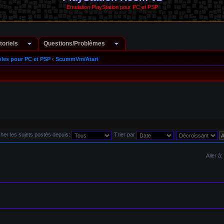
Emulation PlayStation pour PC et PSP
toriels
Questions/Problèmes
les pour PC et PSP
‹
ScummVm/Atari
cher les sujets postés depuis:
Trier par
Aller à: