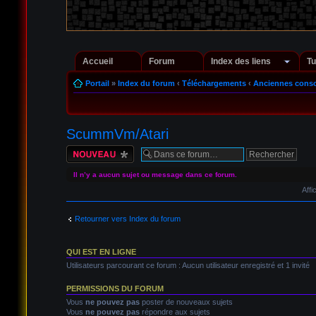
Accueil
Forum
Index des liens
Tu
Portail
»
Index du forum
‹
Téléchargements
‹
Anciennes conso
ScummVm/Atari
Écrire un nouveau
sujet
Il n’y a aucun sujet ou message dans ce forum.
Affi
Retourner vers Index du forum
QUI EST EN LIGNE
Utilisateurs parcourant ce forum : Aucun utilisateur enregistré et 1 invité
PERMISSIONS DU FORUM
Vous
ne pouvez pas
poster de nouveaux sujets
Vous
ne pouvez pas
répondre aux sujets