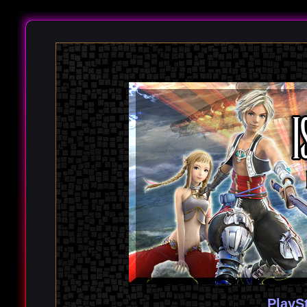
PlayS