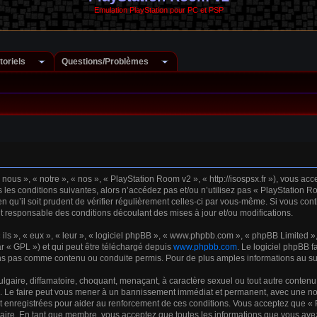
Emulation PlayStation pour PC et PSP
toriels
Questions/Problèmes
ous », « notre », « nos », « PlayStation Room v2 », « http://isospsx.fr »), vous ac
les conditions suivantes, alors n’accédez pas et/ou n’utilisez pas « PlayStation R
 qu’il soit prudent de vérifier régulièrement celles-ci par vous-même. Si vous cont
 responsable des conditions découlant des mises à jour et/ou modifications.
s », « eux », « leur », « logiciel phpBB », « www.phpbb.com », « phpBB Limited », 
r « GPL ») et qui peut être téléchargé depuis
www.phpbb.com
. Le logiciel phpBB f
s pas comme contenu ou conduite permis. Pour de plus amples informations au suje
gaire, diffamatoire, choquant, menaçant, à caractère sexuel ou tout autre contenu 
. Le faire peut vous mener à un bannissement immédiat et permanent, avec une notifi
 enregistrées pour aider au renforcement de ces conditions. Vous acceptez que « 
saire. En tant que membre, vous acceptez que toutes les informations que vous ave