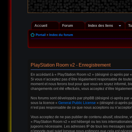
Accueil
Forum
Index des liens
Tu
Portail
»
Index du forum
PlayStation Room v2 - Enregistrement
En accédant à « PlayStation Room v2 » (désigné ci-après par « n
Si vous n’acceptez pas d’être légalement responsable de toutes 
moment et nous ferons tout pour que vous en soyez informé, bien
changements ont été effectués, vous acceptez d’être légalement
Nos forums sont développés par phpBB (désigné ci-après par « il
sous la licence «
General Public License
» (désigné ci-après pa
n’est pas responsable de ce que nous acceptons ou n’accepton
Vous acceptez de ne pas publier de contenu abusif, obscène, vul
« PlayStation Room v2 » est hébergé ou les lois internationales
jugeons nécessaire. Les adresses IP de tous les messages sont
n’importe quel sujet lorsque nous estimons que cela est néces