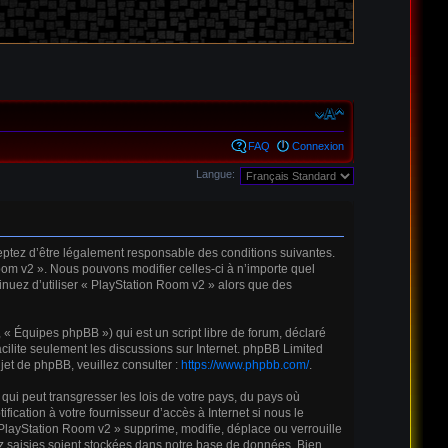
FAQ
Connexion
Langue:
ceptez d’être légalement responsable des conditions suivantes.
oom v2 ». Nous pouvons modifier celles-ci à n’importe quel
inuez d’utiliser « PlayStation Room v2 » alors que des
« Équipes phpBB ») qui est un script libre de forum, déclaré
acilite seulement les discussions sur Internet. phpBB Limited
t de phpBB, veuillez consulter :
https://www.phpbb.com/
.
qui peut transgresser les lois de votre pays, du pays où
cation à votre fournisseur d’accès à Internet si nous le
PlayStation Room v2 » supprime, modifie, déplace ou verrouille
z saisies soient stockées dans notre base de données. Bien