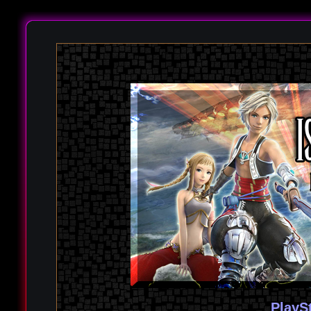
PlayS