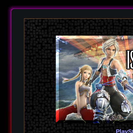
PlayS