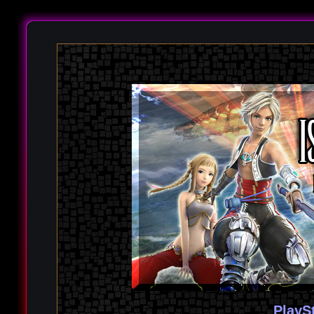
PlayS