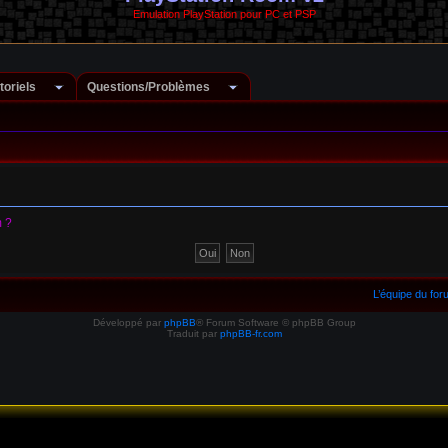
Emulation PlayStation pour PC et PSP
toriels
Questions/Problèmes
m ?
L’équipe du fo
Développé par
phpBB
® Forum Software © phpBB Group
Traduit par
phpBB-fr.com