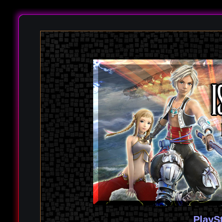
PlayS