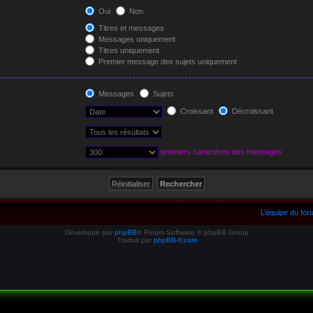
Oui
Non
Titres et messages
Messages uniquement
Titres uniquement
Premier message des sujets uniquement
Messages
Sujets
Croissant
Décroissant
premiers caractères des messages
L’équipe du fo
Développé par
phpBB
® Forum Software © phpBB Group
Traduit par
phpBB-fr.com