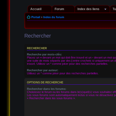
Accueil
Forum
Index des liens
Tu
Portail
»
Index du forum
Rechercher
RECHERCHER
Recherche par mots-clés:
Placez un
+
devant un mot qui doit être trouvé et un
-
devant un mot qui 
une suite de mots séparés par des
|
entre crochets si uniquement un de
trouvé. Utilisez un * comme joker pour des recherches partielles.
Rechercher par auteur:
Utilisez un * comme joker pour des recherches partielles.
OPTIONS DE RECHERCHE
Rechercher dans les forums:
Choisissez le forum ou les forums dans le(s)quel(s) vous souhaitez ef
Les sous-forums sont automatiquement inclus si vous ne désactivez pa
« Rechercher dans les sous-forums ».