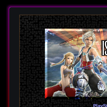
PlayS