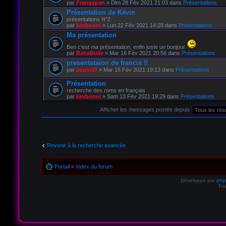
par
Frangypan
» Dim 28 Fév 2021 21:03 dans
Présentations
Présentation de Kévin
présentations N°2
par
kevbonni
» Lun 22 Fév 2021 14:28 dans
Présentations
Ma présentation
Ben c'est ma présentation, enfin juste un bonjour
par
BahaBulle
» Mar 16 Fév 2021 20:56 dans
Présentations
presentataion de francis !!
par
pepin59
» Mar 16 Fév 2021 19:13 dans
Présentations
Présentation
recherche des roms en français
par
kevbonni
» Sam 13 Fév 2021 19:29 dans
Présentations
Afficher les messages postés depuis
Revenir à la recherche avancée
Portail
»
Index du forum
Développé par
ph
Tra