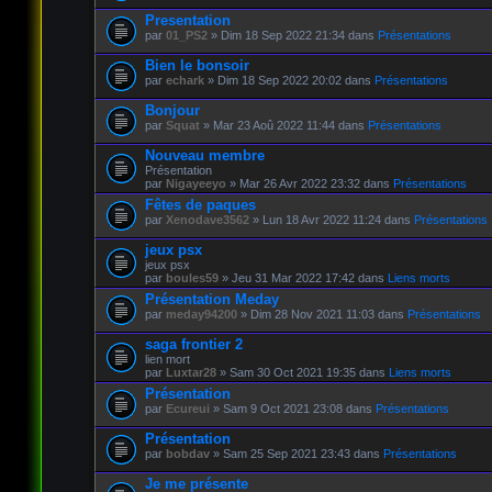
Presentation
par
01_PS2
» Dim 18 Sep 2022 21:34 dans
Présentations
Bien le bonsoir
par
echark
» Dim 18 Sep 2022 20:02 dans
Présentations
Bonjour
par
Squat
» Mar 23 Aoû 2022 11:44 dans
Présentations
Nouveau membre
Présentation
par
Nigayeeyo
» Mar 26 Avr 2022 23:32 dans
Présentations
Fêtes de paques
par
Xenodave3562
» Lun 18 Avr 2022 11:24 dans
Présentations
jeux psx
jeux psx
par
boules59
» Jeu 31 Mar 2022 17:42 dans
Liens morts
Présentation Meday
par
meday94200
» Dim 28 Nov 2021 11:03 dans
Présentations
saga frontier 2
lien mort
par
Luxtar28
» Sam 30 Oct 2021 19:35 dans
Liens morts
Présentation
par
Ecureui
» Sam 9 Oct 2021 23:08 dans
Présentations
Présentation
par
bobdav
» Sam 25 Sep 2021 23:43 dans
Présentations
Je me présente