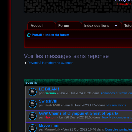
Emulation
Accueil
Forum
Index des liens
Tuto
Portail
»
Index du forum
Voir les messages sans réponse
Revenir à la recherche avancée
SUJETS
LE BILAN !
par
Gremio
» Ven 26 Juil 2024 15:31 dans
Annonces et News du 
SwitchVIII
par
SwitchVIII
» Sam 18 Fév 2023 17:52 dans
Présentations
GoW Chains of Olympus et Ghost of Sparta
par
Hakton
» Lun 26 Déc 2022 18:55 dans
Jeux PSX convertis 
Miyoo mini
par
Manuelgb
» Ven 21 Oct 2022 16:46 dans
Consoles portable