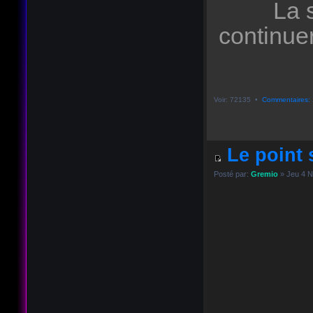
La 
continue
Voir: 72135 •
Commentaires: 
Le point s
Posté par:
Gremio
» Jeu 4 N