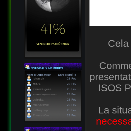
Cela 
Comme 
NOUVEAUX MEMBRES
presentat
Nom d’utilisateur
Enregistré le
ipisujek
28 Fév
fab71
28 Fév
ISOS P
aferexkigeas
28 Fév
emeubeyuvoson
28 Fév
uqiruka
28 Fév
MichaelMix
28 Fév
La situ
Jeffreybep
28 Fév
ThomasCor
28 Fév
necessai