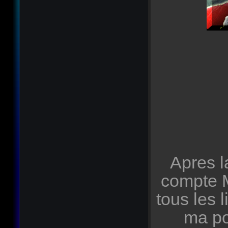
Apres l
compte M
tous les
ma po