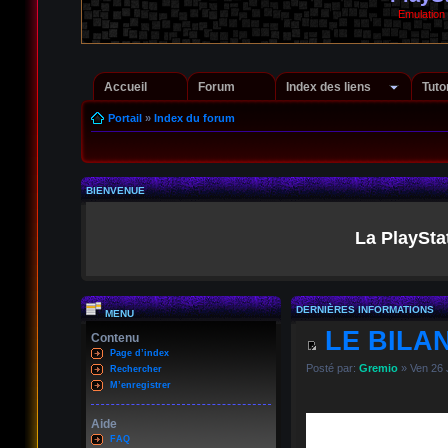
Emulation
Accueil
Forum
Index des liens
Tuto
Portail
»
Index du forum
BIENVENUE
La PlaySta
DERNIÈRES INFORMATIONS
MENU
LE BILAN
Contenu
Page d’index
Posté par:
Gremio
» Ven 26 
Rechercher
M’enregistrer
Aide
FAQ