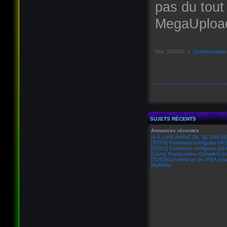
pas du tout
MegaUpload 
Voir: 120591 •
Commentaires
SUJETS RÉCENTS
Annonces récentes
/!\ À LIRE AVANT DE SE PRÉSE
[TUTO] Comment configurer eP
[TUTO] Comment configurer pSX
[Liens] PopsLoader Complets po
[TUTO]Convertir un jeu PSX pou
MultiDisc