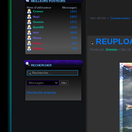
MEILLEURS POSTEURS
Nom d’utilisateur
Messages
Cronos
1944
Nayl
1863
Voir: 40734 •
Commentaires: 
Gremio
1671
flash59
1454
Holt
1000
Rinoa
539
REUPLOA
Corpo
480
Spidey
186
Posté par:
Gremio
» Dim 19 
RECHERCHER
Recherche avancée