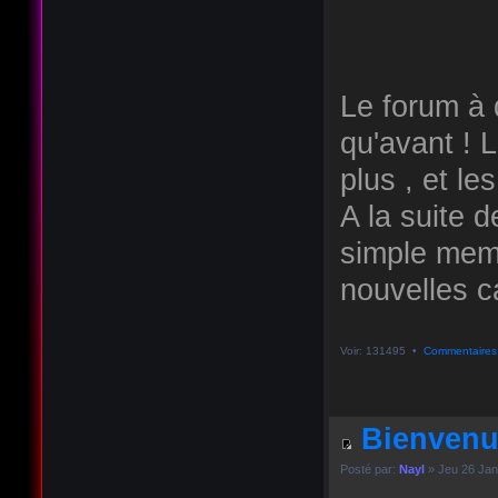
Le forum à q
qu'avant ! 
plus , et le
A la suite d
simple memb
nouvelles ca
Voir: 131495 •
Commentaires
Bienvenu
Posté par:
Nayl
» Jeu 26 Jan