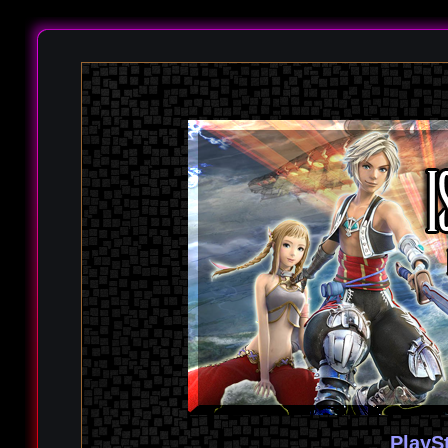
PlayS