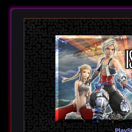
PlayS