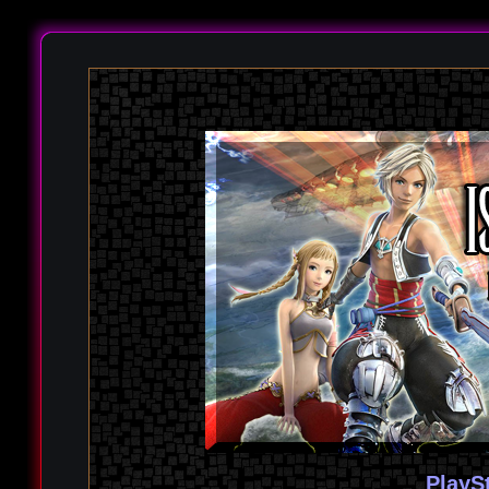
PlayS