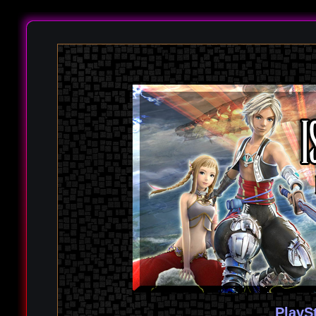
PlayS