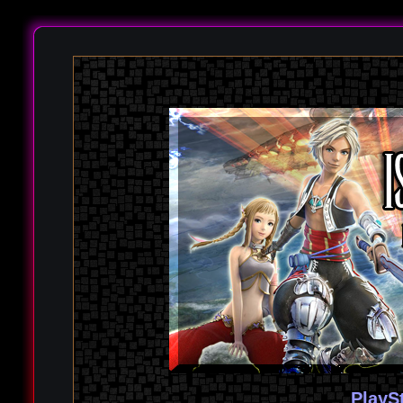
PlayS