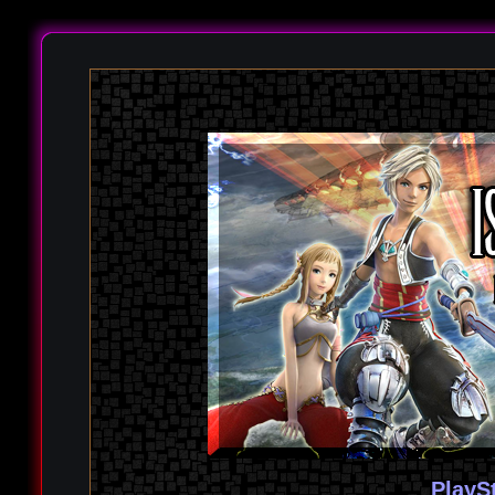
PlayS