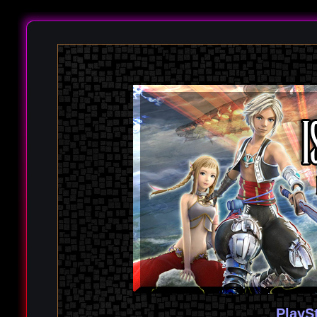
PlayS